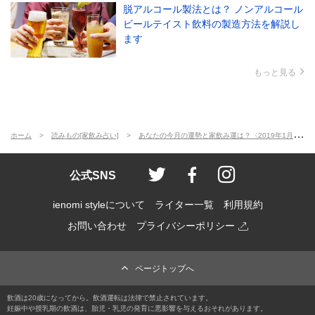
脱アルコール製法とは？ ノンアルコール
ビールテイスト飲料の製造方法を解説し
ます
もっと見る
ホーム
読みもの[家飲み占い]
あなたの今月の運勢と家飲み運は？〈2019年1月の家飲み占い〉
ienomi style
ienomi
ienomi styl
公式SNS
ienomi styleについて
ライター一覧
利用規約
お問い合わせ
プライバシーポリシー
ページトップへ
飲酒は20歳になってから。飲酒運転は法律で禁止されています。
妊娠中や授乳期の飲酒は、胎児・乳児の発育に悪影響を与えるおそれがあります。