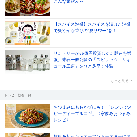
こんな家飲み～
【スパイス泡盛】スパイスを漬けた泡盛
で爽やかな香りの‟夏サワー”を！
サントリーが55億円投資しジン製造を増
強。来春一般公開の「スピリッツ・リキ
ュール工房」をひと足早く体験
もっと見る
レシピ - 新着一覧 -
おつまみにもおかずにも！ 「レンジでス
ピーディープルコギ」〈家飲みおつまみ
レシピ〉
材料を切ったらオーブントースターにお