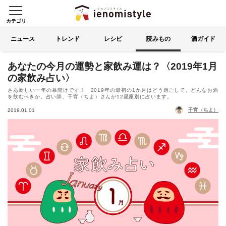
カテゴリ
イエノミスタイル 家飲みを楽
索する
ニュース
トレンド
レシピ
読みもの
酒ガイド
あなたの今月の運勢と家飲み運は？〈2019年1月
の家飲み占い〉
さあ新しい一年の幕開けです！ 2019年の最初の1か月はどう過ごして、どんなお酒
を飲むべきか。占い師、千宵（ちよ）さんが12星座別に占います。
千宵（ちよ）
2019.01.01