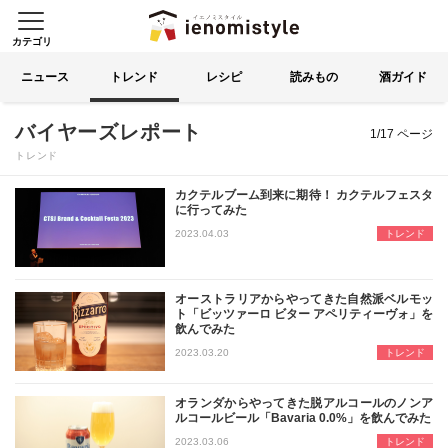
カテゴリ
イエノミスタイル 家飲みを楽
索する
ニュース
トレンド
レシピ
読みもの
酒ガイド
1ページ目
バイヤーズレポート
1/17 ページ
トレンド
カクテルブーム到来に期待！ カクテルフェスタ
に行ってみた
コロナ禍で家で飲む機会が多くなったこと
2023.04.03
トレンド
オーストラリアからやってきた自然派ベルモッ
ト「ビッツァーロ ビター アペリティーヴォ」を
飲んでみた
欧米では食前酒として親しまれている
2023.03.20
トレンド
オランダからやってきた脱アルコールのノンア
ルコールビール「Bavaria 0.0%」を飲んでみた
この春、新しく発売となるオランダ産の
2023.03.06
トレンド