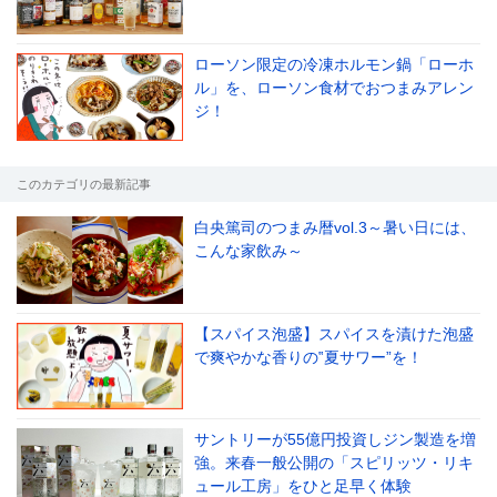
ローソン限定の冷凍ホルモン鍋「ローホ
ル」を、ローソン食材でおつまみアレン
le[イエノミスタイル] 公式twitterペ
mi style[イエノミスタイル] 公式in
yle[イエノミスタイル] 公式facebookペ
ジ！
このカテゴリの最新記事
白央篤司のつまみ暦vol.3～暑い日には、
こんな家飲み～
【スパイス泡盛】スパイスを漬けた泡盛
で爽やかな香りの‟夏サワー”を！
サントリーが55億円投資しジン製造を増
強。来春一般公開の「スピリッツ・リキ
ュール工房」をひと足早く体験