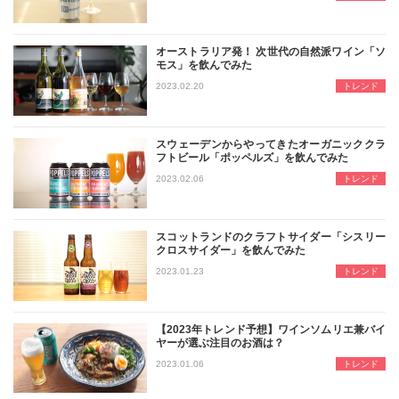
オーストラリア発！ 次世代の自然派ワイン「ソ
モス」を飲んでみた
近年、飲食店でも取り扱うところが増
2023.02.20
トレンド
スウェーデンからやってきたオーガニッククラ
フトビール「ポッペルズ」を飲んでみた
日本では珍しい、スウェーデンからや
2023.02.06
トレンド
スコットランドのクラフトサイダー「シスリー
クロスサイダー」を飲んでみた
じわじわと人気上昇中のリンゴのお酒
2023.01.23
トレンド
【2023年トレンド予想】ワインソムリエ兼バイ
ヤーが選ぶ注目のお酒は？
2023年にトレンドになりそうなお
2023.01.06
トレンド