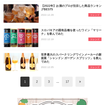
【2022年】お酒のプロが注目した商品ランキン
グBEST5
本サイトの「バイヤーズレポート」の
2022.12.29
トレンド
スロバキアの固有品種を使ったワイン「マリー
ナ」を飲んでみた
2000年の歴史を持つという、知ら
2022.12.19
トレンド
世界最大のスパークリングワインメーカーの新
提案「シャンドン ガーデン スプリッツ」を飲ん
でみた
世界最大のスパークリングワインメー
2022.12.05
トレンド
...
1
2
3
17