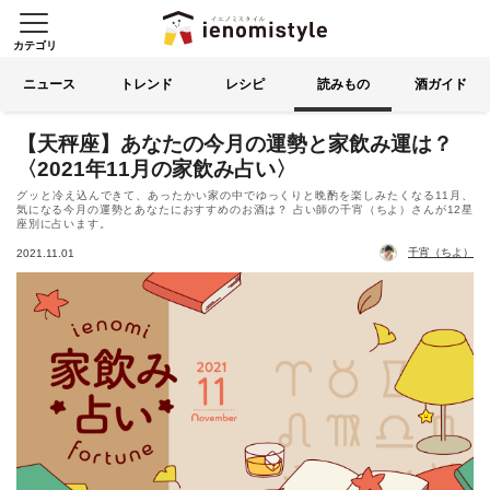
カテゴリ
イエノミスタイル 家飲みを楽
索する
ニュース
トレンド
レシピ
読みもの
酒ガイド
【天秤座】あなたの今月の運勢と家飲み運は？
〈2021年11月の家飲み占い〉
グッと冷え込んできて、あったかい家の中でゆっくりと晩酌を楽しみたくなる11月、
気になる今月の運勢とあなたにおすすめのお酒は？ 占い師の千宵（ちよ）さんが12星
座別に占います。
千宵（ちよ）
2021.11.01