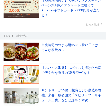
【応募期間終了】＼秋のサンクスキャン
ペーン第1弾／ アンケートに答えて
Amazonギフトカード 2,000円分が当た
る！
もっと見る
トレンド - 新着一覧 -
白央篤司のつまみ暦vol.3～暑い日には、
こんな家飲み～
【スパイス泡盛】スパイスを漬けた泡盛
で爽やかな香りの‟夏サワー”を！
サントリーが55億円投資しジン製造を増
強。来春一般公開の「スピリッツ・リキ
ュール工房」をひと足早く体験