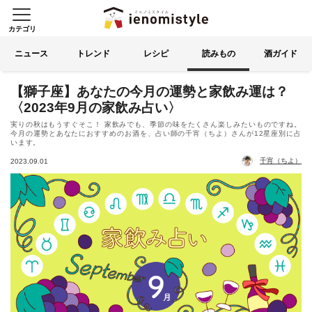
カテゴリ
イエノミスタイル 家飲みを楽
索する
ニュース
トレンド
レシピ
読みもの
酒ガイド
【獅子座】あなたの今月の運勢と家飲み運は？
〈2023年9月の家飲み占い〉
実りの秋はもうすぐそこ！ 家飲みでも、季節の味をたくさん楽しみたいものですね。
今月の運勢とあなたにおすすめのお酒を、占い師の千宵（ちよ）さんが12星座別に占
います。
千宵（ちよ）
2023.09.01