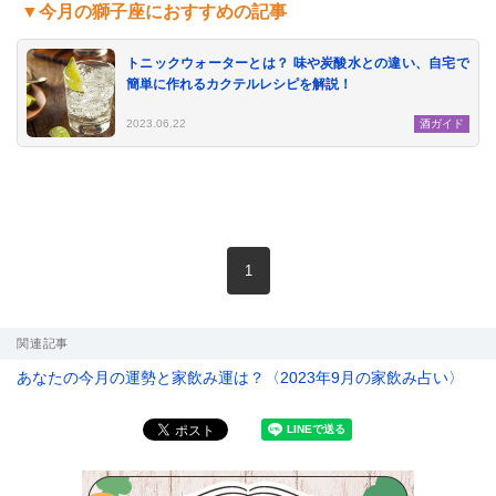
▼今月の獅子座におすすめの記事
トニックウォーターとは？ 味や炭酸水との違い、自宅で
簡単に作れるカクテルレシピを解説！
le[イエノミスタイル] 公式twitterペ
mi style[イエノミスタイル] 公式in
yle[イエノミスタイル] 公式facebookペ
2023.06.22
酒ガイド
現在のページ
1
関連記事
あなたの今月の運勢と家飲み運は？〈2023年9月の家飲み占い〉