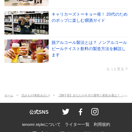
キャリカーズトーキョー発！ 20代のため
のポップに楽しむ燗酒ガイド
脱アルコール製法とは？ ノンアルコール
ビールテイスト飲料の製造方法を解説し
ます
もっと見る
ホーム
読みもの[家飲み占い]
【獅子座】あなたの今月の運勢と家飲み運は？〈2023年9月の家飲み占い〉
ienomi style
ienomi
ienomi styl
公式SNS
ienomi styleについて
ライター一覧
利用規約