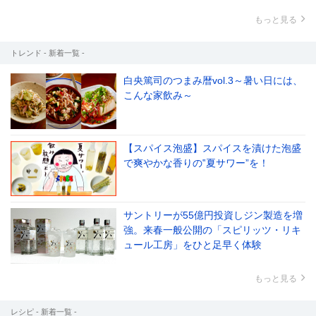
もっと見る
トレンド - 新着一覧 -
白央篤司のつまみ暦vol.3～暑い日には、
こんな家飲み～
【スパイス泡盛】スパイスを漬けた泡盛
で爽やかな香りの‟夏サワー”を！
サントリーが55億円投資しジン製造を増
強。来春一般公開の「スピリッツ・リキ
ュール工房」をひと足早く体験
もっと見る
レシピ - 新着一覧 -