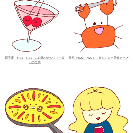
双子座（5/21 - 6/21）…白黒つけなくても良
蟹座（6/22 - 7/22）…旅をすると運気アップ
いのです