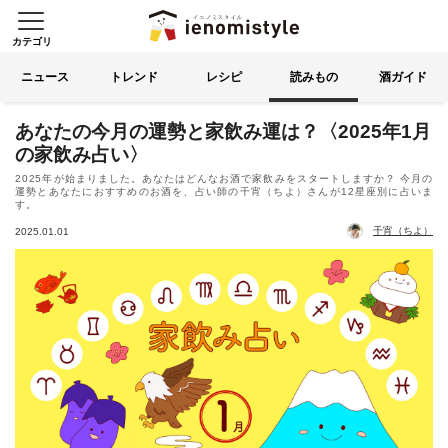
カテゴリ
イエノミスタイル 家飲みを楽
索する
ニュース
トレンド
レシピ
読みもの
酒ガイド
あなたの今月の運勢と家飲み運は？〈2025年1月
の家飲み占い〉
2025年が始まりました。あなたはどんなお酒で家飲みをスタートしますか？ 今月の
運勢とあなたにおすすめのお酒を、占い師の千宵（ちよ）さんが12星座別に占いま
す。
千宵（ちよ）
2025.01.01