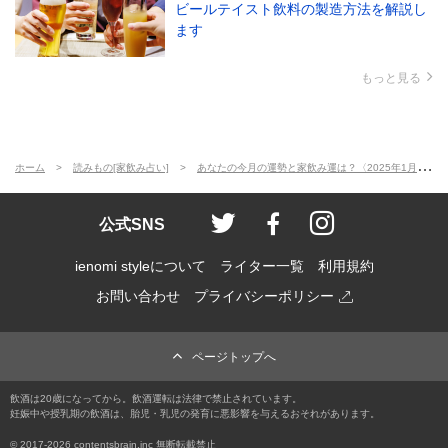
ビールテイスト飲料の製造方法を解説し
ます
もっと見る
ホーム
読みもの[家飲み占い]
あなたの今月の運勢と家飲み運は？〈2025年1月の家飲み占い〉
ienomi style
ienomi
ienomi styl
公式SNS
ienomi styleについて
ライター一覧
利用規約
お問い合わせ
プライバシーポリシー
ページトップへ
飲酒は20歳になってから。飲酒運転は法律で禁止されています。
妊娠中や授乳期の飲酒は、胎児・乳児の発育に悪影響を与えるおそれがあります。
© 2017
-2026 contentsbrain.inc 無断転載禁止