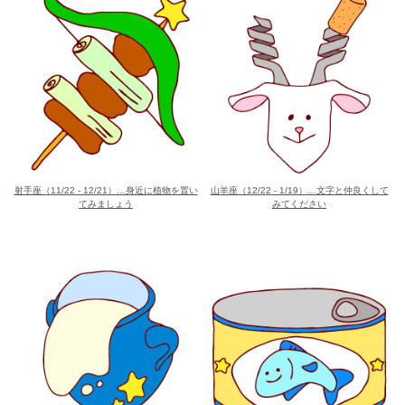
le[イエノミスタイル] 公式twitterペ
mi style[イエノミスタイル] 公式in
yle[イエノミスタイル] 公式facebookペ
射手座（11/22 - 12/21）…身近に植物を置い
山羊座（12/22 - 1/19）…文字と仲良くして
てみましょう
みてください