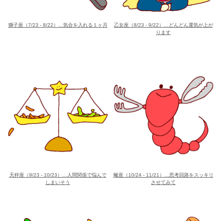
獅子座（7/23 - 8/22）…気合を入れる１ヶ月
乙女座（8/23 - 9/22）…どんどん運気が上が
ります
天秤座（9/23 - 10/23）…人間関係で悩んで
蠍座（10/24 - 11/21）…思考回路をスッキリ
しまいそう
させてみて