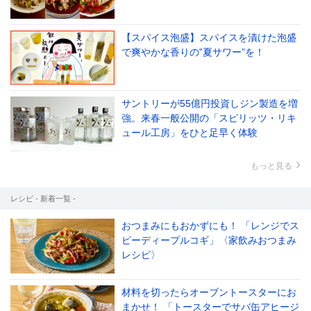
【スパイス泡盛】スパイスを漬けた泡盛
で爽やかな香りの‟夏サワー”を！
サントリーが55億円投資しジン製造を増
強。来春一般公開の「スピリッツ・リキ
ュール工房」をひと足早く体験
もっと見る
レシピ - 新着一覧 -
おつまみにもおかずにも！ 「レンジでス
ピーディープルコギ」〈家飲みおつまみ
レシピ〉
材料を切ったらオーブントースターにお
まかせ！ 「トースターでサバ缶アヒージ