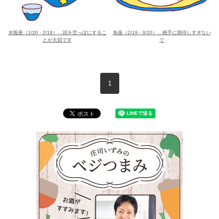
水瓶座（1/20 - 2/18）…頭を空っぽにするこ
魚座（2/19 - 3/20）…相手に期待しすぎない
とが大切です
で
現在のページ
1