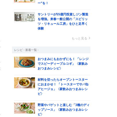
る
ー”を！
し
サントリーが55億円投資しジン製造
を増強。来春一般公開の「スピリッ
ツ・リキュール工房」をひと足早く
体験
て
もっと見る
れ
で
レシピ - 新着一覧 -
え
おつまみにもおかずにも！ 「レンジ
か
でスピーディープルコギ」〈家飲み
おつまみレシピ〉
が
材料を切ったらオーブントースター
におまかせ！ 「トースターでサバ缶
アヒージョ」〈家飲みおつまみレシ
ピ〉
野菜やバゲットと楽しむ「3種のディ
ま
ップソース」〈家飲みおつまみレシ
混
ピ〉