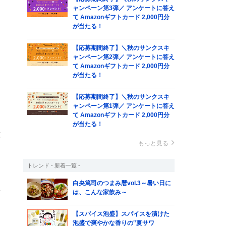
ャンペーン第3弾／ アンケートに答え
て Amazonギフトカード 2,000円分
が当たる！
【応募期間終了】＼秋のサンクスキ
ャンペーン第2弾／ アンケートに答え
て Amazonギフトカード 2,000円分
が当たる！
【応募期間終了】＼秋のサンクスキ
ャンペーン第1弾／ アンケートに答え
て Amazonギフトカード 2,000円分
て
が当たる！
意
もっと見る
トレンド - 新着一覧 -
し
白央篤司のつまみ暦vol.3～暑い日に
か
は、こんな家飲み～
な
【スパイス泡盛】スパイスを漬けた
た
泡盛で爽やかな香りの‟夏サワ