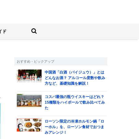
しむ人の情報サイト
検索する
イド
おすすめ・ピックアップ
中国酒「白酒（バイジュウ）」とは
は
どんなお酒？ アルコール度数や飲み
方など、基礎知識を解説！
。
）
コスパ最強の瓶ウイスキーはどれ？
15種類をハイボールで飲み比べてみ
た
ローソン限定の冷凍ホルモン鍋「ロ
ーホル」を、ローソン食材でおつま
みアレンジ！