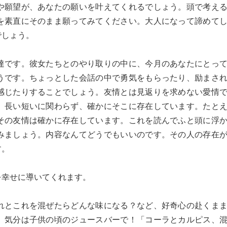
や願望が、あなたの願いを叶えてくれるでしょう。頭で考え
を素直にそのまま願ってみてください。大人になって諦めて
でしょう。
達です。彼女たちとのやり取りの中に、今月のあなたにとっ
うです。ちょっとした会話の中で勇気をもらったり、励まさ
感じたりすることでしょう。友情とは見返りを求めない愛情
、長い短いに関わらず、確かにそこに存在しています。たと
その友情は確かに存在しています。これを読んでふと頭に浮
みましょう。内容なんてどうでもいいのです。その人の存在
す。
を幸せに導いてくれます。
れとこれを混ぜたらどんな味になる？など、好奇心の赴くま
。気分は子供の頃のジュースバーで！「コーラとカルピス、