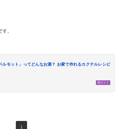
です。
ベルモット」ってどんなお酒？ お家で作れるカクテルレシピ
酒ガイド
現在のページ
1