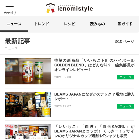
カテゴリ
イエノミスタイル 家飲みを楽
索する
ニュース
トレンド
レシピ
読みもの
酒ガイド
3ページ目
最新記事
3/10 ページ
ニュース
待望の新商品「いいちこ下町のハイボール
GOLDEN BLEND」はどんな味？ 編集部員が
オンラインレビュー！
「いいちこ」初の缶入り商品「いいち
2021.02.08
ニュース
BEAMS JAPANになぜかスナック!? 現地に潜入
レポート！
オシャレな人たちが集うBEAMS J
2020.12.07
ニュース
「いいちこ」「白波」「白岳KAORU」が
BEAMS JAPANとコラボ！ くっきー！デザイ
ンのオリジナルカップ焼酎やTシャツも販売