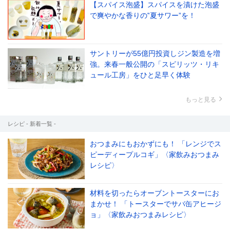
【スパイス泡盛】スパイスを漬けた泡盛
で爽やかな香りの‟夏サワー”を！
サントリーが55億円投資しジン製造を増
強。来春一般公開の「スピリッツ・リキ
ュール工房」をひと足早く体験
もっと見る
レシピ - 新着一覧 -
おつまみにもおかずにも！ 「レンジでス
ピーディープルコギ」〈家飲みおつまみ
レシピ〉
材料を切ったらオーブントースターにお
まかせ！ 「トースターでサバ缶アヒージ
ョ」〈家飲みおつまみレシピ〉