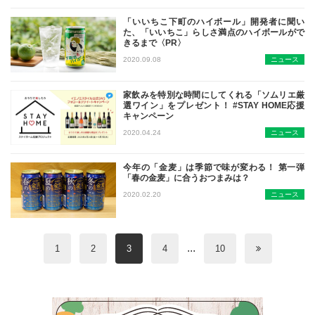
「いいちこ下町のハイボール」開発者に聞い
た、「いいちこ」らしさ満点のハイボールがで
きるまで〈PR〉
炭酸とベストマッチした「いいちこ」
2020.09.08
ニュース
家飲みを特別な時間にしてくれる「ソムリエ厳
選ワイン」をプレゼント！ #STAY HOME応援
キャンペーン
おうちでほっとする時間を大切に…そ
2020.04.24
ニュース
今年の「金麦」は季節で味が変わる！ 第一弾
「春の金麦」に合うおつまみは？
2019年は「金麦ゴールドラガー」
2020.02.20
ニュース
...
1
2
3
4
10