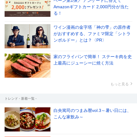
ペーン第1弾／ アンケートに答えて
Amazonギフトカード 2,000円分が当た
る！
ワイン漫画の金字塔「神の雫」の原作者
がおすすめする、ファミマ限定「シトラ
ンボルドー」とは？〈PR〉
家のフライパンで簡単！ ステーキ肉を史
上最高にジューシーに焼く方法
もっと見る
トレンド - 新着一覧 -
白央篤司のつまみ暦vol.3～暑い日には、
こんな家飲み～