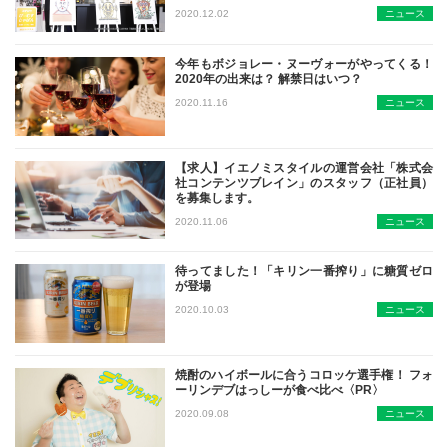
大手セレクトショップBEAMSが焼酎
2020.12.02
ニュース
今年もボジョレー・ヌーヴォーがやってくる！
2020年の出来は？ 解禁日はいつ？
毎年11月の恒例イベント、『ボジョ
2020.11.16
ニュース
【求人】イエノミスタイルの運営会社「株式会
社コンテンツブレイン」のスタッフ（正社員）
を募集します。
企業のWebサイトの制作やコンサル
2020.11.06
ニュース
待ってました！「キリン一番搾り」に糖質ゼロ
が登場
日本初の糖質ゼロのビール、「キリン
2020.10.03
ニュース
焼酎のハイボールに合うコロッケ選手権！ フォ
ーリンデブはっしーが食べ比べ〈PR〉
焼酎のハイボールにはコロッケが合う
2020.09.08
ニュース