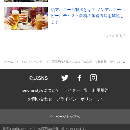
脱アルコール製法とは？ ノンアルコール
ビールテイスト飲料の製造方法を解説し
ます
もっと見る
ホーム
トレンド[その他]
居酒屋の人気おつまみ「梅水晶」を鶏軟骨で自作してみたら意外と簡単でした。
ienomi style
ienomi
ienomi styl
公式SNS
ienomi styleについて
ライター一覧
利用規約
お問い合わせ
プライバシーポリシー
ページトップへ
飲酒は20歳になってから。飲酒運転は法律で禁止されています。