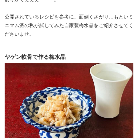
公開されているレシピを参考に、面倒くさがり…もといミ
ニマム派の私が試してみた自家製梅水晶をご紹介させてく
le[イエノミスタイル] 公式twitterペ
mi style[イエノミスタイル] 公式in
yle[イエノミスタイル] 公式facebookペ
ださいませ。
ヤゲン軟骨で作る梅水晶