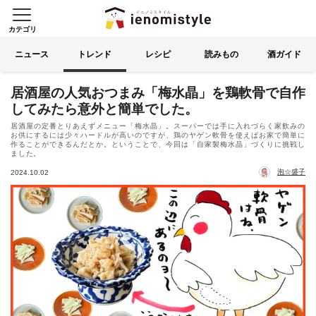
カテゴリ
イエノミスタイル 家飲みを楽
索する
ニュース
トレンド
レシピ
読みもの
酒ガイド
居酒屋の人気おつまみ「梅水晶」を鶏軟骨で自作
してみたら意外と簡単でした。
居酒屋の定番とりあえずメニュー「梅水晶」。スーパーでは手に入れづらく家飲みの
お供にするには少々ハードルが高いのですが、鶏のヤゲン軟骨を使えばお家で簡単に
作ることができるんだとか。ということで、今回は「自家製梅水晶」づくりに挑戦し
ました。
泡☆盛子
2024.10.02