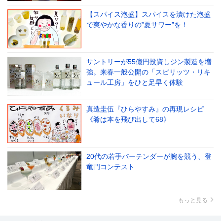
【スパイス泡盛】スパイスを漬けた泡盛
で爽やかな香りの‟夏サワー”を！
サントリーが55億円投資しジン製造を増
強。来春一般公開の「スピリッツ・リキ
ュール工房」をひと足早く体験
真造圭伍『ひらやすみ』の再現レシピ
《肴は本を飛び出して68》
20代の若手バーテンダーが腕を競う、登
竜門コンテスト
もっと見る