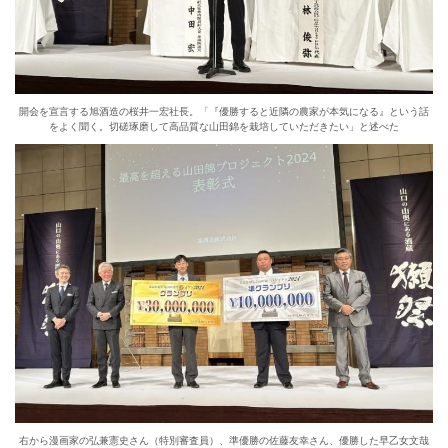
開会を宣言する旭酒造の桜井一宏社長。「『優勝すると近隣の農家が本気になる』という話
をよく聞く。切磋琢磨して高品質な山田錦を栽培していただきたい」と述べた
右から漫画家の弘兼憲史さん（特別審査員）、準優勝の佐藤友幸さん、優勝した早乙女文哉