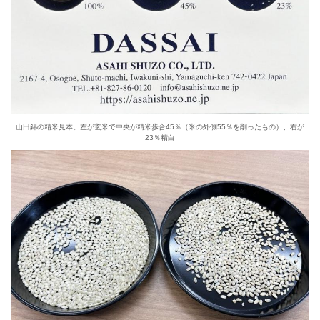
山田錦の精米見本。左が玄米で中央が精米歩合45％（米の外側55％を削ったもの）、右が
23％精白