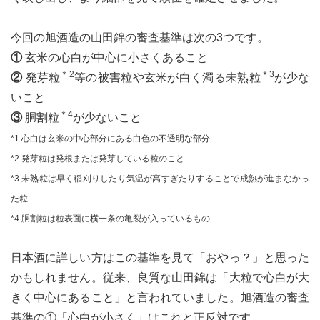
今回の旭酒造の山田錦の審査基準は次の3つです。
①
玄米の心白が中心に小さくあること
＊2
＊3
②
発芽粒
等の被害粒や玄米が白く濁る未熟粒
が少な
いこと
＊4
③
胴割粒
が少ないこと
*1 心白は玄米の中心部分にある白色の不透明な部分
*2 発芽粒は発根または発芽している粒のこと
*3 未熟粒は早く稲刈りしたり気温が高すぎたりすることで成熟が進まなかっ
た粒
*4 胴割粒は粒表面に横一条の亀裂が入っているもの
日本酒に詳しい方はこの基準を見て「おやっ？」と思った
かもしれません。従来、良質な山田錦は「大粒で心白が大
きく中心にあること」と言われていました。旭酒造の審査
基準の①「心白が小さく」はこれと正反対です。