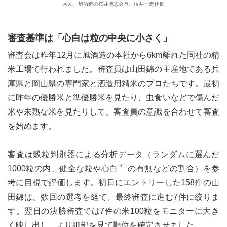
さん、旭酒造の桜井博志会長、桜井一宏社長
審査基準は「心白は粒の中央に小さく」
le[イエノミスタイル] 公式twitterペ
mi style[イエノミスタイル] 公式in
yle[イエノミスタイル] 公式facebookペ
審査会は昨年12月に旭酒造の本社から6km離れた同社の精
米工場で行われました。審査員は山田錦の主産地である兵
庫県と岡山県の専門家と酒造用精米のプロたちです。最初
に昨年の優勝米と準優勝米を見たり、虫食いなどで傷んだ
米や未熟な米を見たりして、審査員の意識を合わせて審査
を始めます。
審査は穀粒判別器による分析データ（ランダムに選んだ
＊1
1000粒の内、健全な粒や心白
の有無などの割合）を参
考に目視で評価します。初日にエントリーした158件の山
田錦は、数回の選考を経て、最終審査に進む7件に絞りま
す。翌日の決勝審査では7件の米100粒をモニターに大き
く映し出し、より細部を見て順位を確定させました。