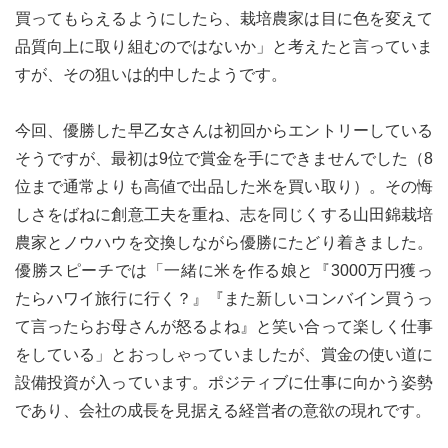
買ってもらえるようにしたら、栽培農家は目に色を変えて
品質向上に取り組むのではないか」と考えたと言っていま
すが、その狙いは的中したようです。
今回、優勝した早乙女さんは初回からエントリーしている
そうですが、最初は9位で賞金を手にできませんでした（8
位まで通常よりも高値で出品した米を買い取り）。その悔
しさをばねに創意工夫を重ね、志を同じくする山田錦栽培
農家とノウハウを交換しながら優勝にたどり着きました。
優勝スピーチでは「一緒に米を作る娘と『3000万円獲っ
たらハワイ旅行に行く？』『また新しいコンバイン買うっ
て言ったらお母さんが怒るよね』と笑い合って楽しく仕事
をしている」とおっしゃっていましたが、賞金の使い道に
設備投資が入っています。ポジティブに仕事に向かう姿勢
であり、会社の成長を見据える経営者の意欲の現れです。