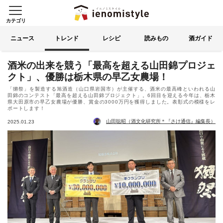
カテゴリ
イエノミスタイル 家飲みを楽
索する
ニュース
トレンド
レシピ
読みもの
酒ガイド
酒米の出来を競う「最高を超える山田錦プロジェ
クト」、優勝は栃木県の早乙女農場！
「獺祭」を製造する旭酒造（山口県岩国市）が主催する、酒米の最高峰といわれる山
田錦のコンテスト「最高を超える山田錦プロジェクト」。6回目を迎える今年は、栃木
県大田原市の早乙女農場が優勝、賞金の3000万円を獲得しました。表彰式の模様をレ
ポートします！
山田聡昭（酒文化研究所＊『さけ通信』編集長）
2025.01.23