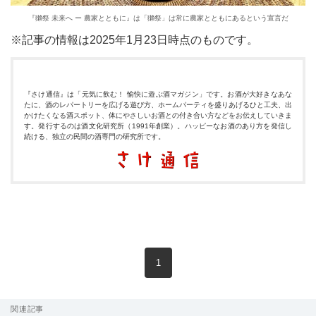
『獺祭 未来へ ー 農家とともに』は「獺祭」は常に農家とともにあるという宣言だ
※記事の情報は2025年1月23日時点のものです。
『さけ通信』は「元気に飲む！ 愉快に遊ぶ酒マガジン」です。お酒が大好きなあな
たに、酒のレパートリーを広げる遊び方、ホームパーティを盛りあげるひと工夫、出
かけたくなる酒スポット、体にやさしいお酒との付き合い方などをお伝えしていきま
す。発行するのは酒文化研究所（1991年創業）。ハッピーなお酒のあり方を発信し
続ける、独立の民間の酒専門の研究所です。
現在のページ
1
関連記事