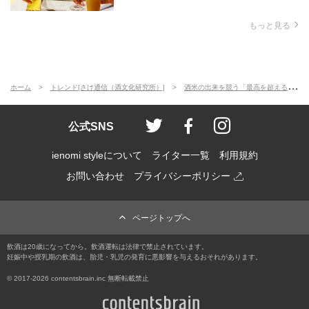
もっと見る
ホーム
トレンド[さけ通信（酒文化研究所）]
酒米の出来を競う「最高を超える山田錦プロジェクト」、優勝は栃木県の早乙女農場！
ienomi style
ienomi
ienomi styl
公式SNS
ienomi styleについて
ライター一覧
利用規約
お問い合わせ
プライバシーポリシー
ページトップへ
飲酒は20歳になってから。飲酒運転は法律で禁止されています。
妊娠中や授乳期の飲酒は、胎児・乳児の発育に悪影響を与えるおそれがあります。
© 2017
-2026 contentsbrain.inc 無断転載禁止