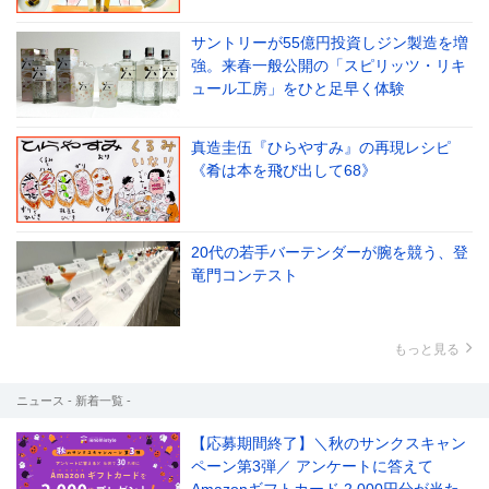
サントリーが55億円投資しジン製造を増
強。来春一般公開の「スピリッツ・リキ
ュール工房」をひと足早く体験
真造圭伍『ひらやすみ』の再現レシピ
《肴は本を飛び出して68》
20代の若手バーテンダーが腕を競う、登
竜門コンテスト
もっと見る
ニュース - 新着一覧 -
【応募期間終了】＼秋のサンクスキャン
ペーン第3弾／ アンケートに答えて