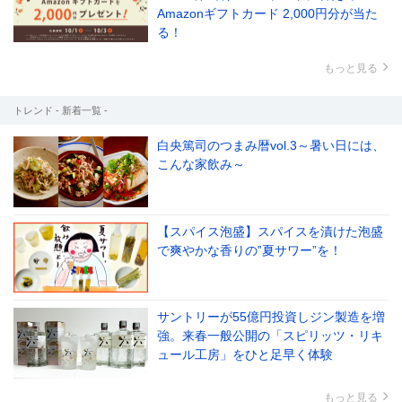
Amazonギフトカード 2,000円分が当た
る！
もっと見る
トレンド - 新着一覧 -
白央篤司のつまみ暦vol.3～暑い日には、
こんな家飲み～
【スパイス泡盛】スパイスを漬けた泡盛
で爽やかな香りの‟夏サワー”を！
サントリーが55億円投資しジン製造を増
強。来春一般公開の「スピリッツ・リキ
ュール工房」をひと足早く体験
もっと見る