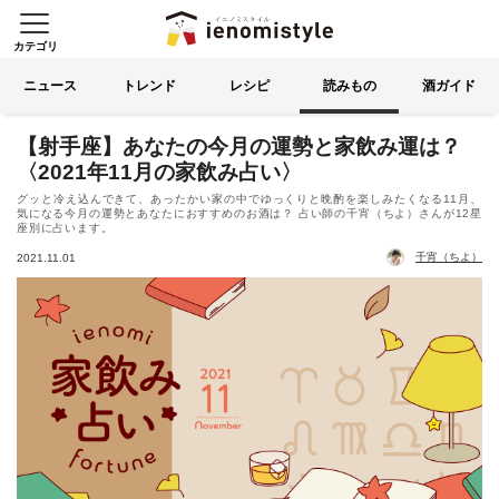
カテゴリ
イエノミスタイル 家飲みを楽
索する
ニュース
トレンド
レシピ
読みもの
酒ガイド
【射手座】あなたの今月の運勢と家飲み運は？
〈2021年11月の家飲み占い〉
グッと冷え込んできて、あったかい家の中でゆっくりと晩酌を楽しみたくなる11月、
気になる今月の運勢とあなたにおすすめのお酒は？ 占い師の千宵（ちよ）さんが12星
座別に占います。
千宵（ちよ）
2021.11.01