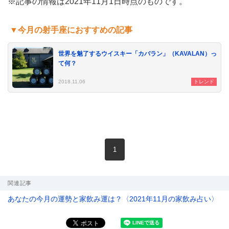
※記事の情報は2021年11月1日時点のものです。
▼今月の射手座におすすめの記事
le[イエノミスタイル] 公式twitterペ
mi style[イエノミスタイル] 公式in
yle[イエノミスタイル] 公式facebookペ
世界を魅了するウイスキー「カバラン」（KAVALAN）っ
て何？
2018.11.06
トレンド
現在のページ
1
関連記事
あなたの今月の運勢と家飲み運は？〈2021年11月の家飲み占い〉