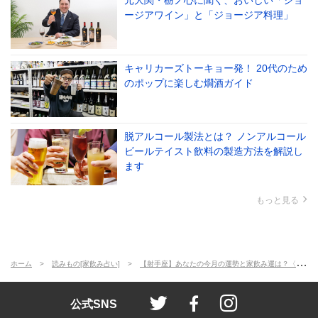
元大関・栃ノ心に聞く、おいしい「ジョ
ージアワイン」と「ジョージア料理」
キャリカーズトーキョー発！ 20代のため
のポップに楽しむ燗酒ガイド
脱アルコール製法とは？ ノンアルコール
ビールテイスト飲料の製造方法を解説し
ます
もっと見る
ホーム
読みもの[家飲み占い]
【射手座】あなたの今月の運勢と家飲み運は？〈2021年11月の家飲み占い〉
ienomi style
ienomi
ienomi styl
公式SNS