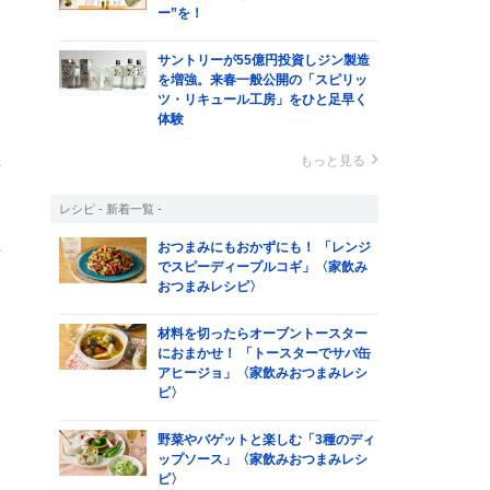
と
ー”を！
サントリーが55億円投資しジン製造
を増強。来春一般公開の「スピリッ
合
ツ・リキュール工房」をひと足早く
体験
関
思
もっと見る
い
レシピ - 新着一覧 -
こ
おつまみにもおかずにも！ 「レンジ
場
でスピーディープルコギ」〈家飲み
い
おつまみレシピ〉
材料を切ったらオーブントースター
におまかせ！ 「トースターでサバ缶
し
アヒージョ」〈家飲みおつまみレシ
ピ〉
野菜やバゲットと楽しむ「3種のディ
ップソース」〈家飲みおつまみレシ
ピ〉