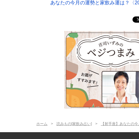
あなたの今月の運勢と家飲み運は？〈20
ホーム
読みもの[家飲み占い]
【射手座】あなたの今