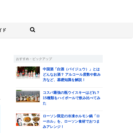
しむ人の情報サイト
検索する
イド
おすすめ・ピックアップ
中国酒「白酒（バイジュウ）」とは
し
どんなお酒？ アルコール度数や飲み
方など、基礎知識を解説！
い
コスパ最強の瓶ウイスキーはどれ？
）
15種類をハイボールで飲み比べてみ
た
ローソン限定の冷凍ホルモン鍋「ロ
ーホル」を、ローソン食材でおつま
みアレンジ！