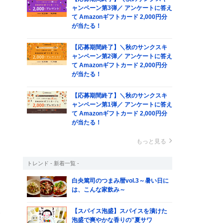
ャンペーン第3弾／ アンケートに答え
て Amazonギフトカード 2,000円分
が当たる！
【応募期間終了】＼秋のサンクスキ
ャンペーン第2弾／ アンケートに答え
て Amazonギフトカード 2,000円分
が当たる！
【応募期間終了】＼秋のサンクスキ
ャンペーン第1弾／ アンケートに答え
て Amazonギフトカード 2,000円分
が当たる！
な
き
もっと見る
ち
トレンド - 新着一覧 -
を
白央篤司のつまみ暦vol.3～暑い日に
ん
は、こんな家飲み～
ま
い
【スパイス泡盛】スパイスを漬けた
泡盛で爽やかな香りの‟夏サワ