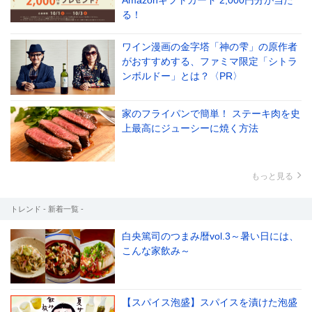
Amazonギフトカード 2,000円分が当た
る！
ワイン漫画の金字塔「神の雫」の原作者
がおすすめする、ファミマ限定「シトラ
ンボルドー」とは？〈PR〉
家のフライパンで簡単！ ステーキ肉を史
上最高にジューシーに焼く方法
もっと見る
トレンド - 新着一覧 -
白央篤司のつまみ暦vol.3～暑い日には、
こんな家飲み～
【スパイス泡盛】スパイスを漬けた泡盛