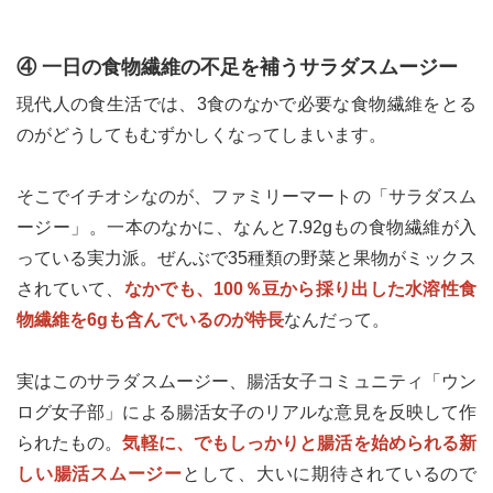
④ 一日の食物繊維の不足を補うサラダスムージー
現代人の食生活では、3食のなかで必要な食物繊維をとる
のがどうしてもむずかしくなってしまいます。
そこでイチオシなのが、ファミリーマートの「サラダスム
ージー」。一本のなかに、なんと7.92gもの食物繊維が入
っている実力派。ぜんぶで35種類の野菜と果物がミックス
されていて、
なかでも、100％豆から採り出した水溶性食
物繊維を6gも含んでいるのが特長
なんだって。
実はこのサラダスムージー、腸活女子コミュニティ「ウン
ログ女子部」による腸活女子のリアルな意見を反映して作
られたもの。
気軽に、でもしっかりと腸活を始められる新
しい腸活スムージー
として、大いに期待されているので