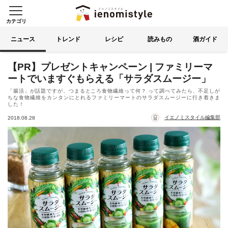
カテゴリ
イエノミスタイル 家飲みを楽
索する
ニュース
トレンド
レシピ
読みもの
酒ガイド
【PR】プレゼントキャンペーン | ファミリーマ
ートでいますぐもらえる「サラダスムージー」
「腸活」が話題ですが、つまるところ食物繊維って何？ って調べてみたら、不足しが
ちな食物繊維をカンタンにとれるファミリーマートのサラダスムージーに行き着きま
した！
イエノミスタイル編集部
2018.08.28