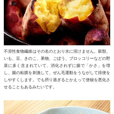
le[イエノミスタイル] 公式twitterペ
mi style[イエノミスタイル] 公式in
yle[イエノミスタイル] 公式facebookペ
不溶性食物繊維はその名のとおり水に溶けません。穀類、
いも、豆、きのこ、果物、ごぼう、ブロッコリーなどの野
菜に多く含まれていて、消化されずに腸で「かさ」を増
し、腸の粘膜を刺激して、ぜん毛運動をうながして排便を
しやすくします。でも摂り過ぎるとかえって便秘を悪化さ
せることもあるみたいです。