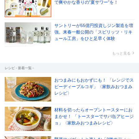
で爽やかな香りの‟夏サワー”を！
サントリーが55億円投資しジン製造を増
強。来春一般公開の「スピリッツ・リキ
ュール工房」をひと足早く体験
もっと見る
レシピ - 新着一覧 -
おつまみにもおかずにも！ 「レンジでス
ピーディープルコギ」〈家飲みおつまみ
レシピ〉
材料を切ったらオーブントースターにお
まかせ！ 「トースターでサバ缶アヒージ
ョ」〈家飲みおつまみレシピ〉