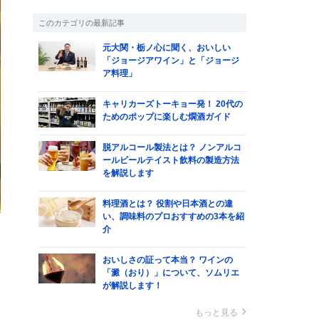
このカテゴリの最新記事
元大関・栃ノ心に聞く、おいしい
「ジョージアワイン」と「ジョージ
ア料理」
キャリカーズトーキョー発！ 20代の
ためのポップに楽しむ燗酒ガイド
脱アルコール製法とは？ ノンアルコ
ールビールテイスト飲料の製造方法
を解説します
料理酒とは？ 役割や日本酒との違
い、調味料のプロおすすめの3本を紹
介
ッ
おいしさの証って本当？ ワインの
「澱（おり）」について、ソムリエ
が解説します！
楽
もっと見る