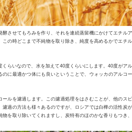
発酵させてもろみを作り、それを連続蒸留機にかけてエチル
。この時どこまで不純物を取り除き、純度を高めるかでエチ
度くらいなので、水を加えて40度くらいにします。40度がア
るのに最適かつ体にも良いということで、ウォッカのアルコ
コールを濾過します。この濾過処理をはさむことが、他のス
。濾過の方法も様々あるのですが、ロシアでは白樺の活性炭
純物を取り除いてくれますし、炭特有のほのかな香りもつき