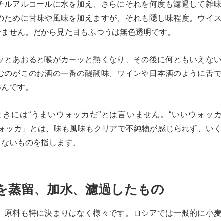
チルアルコールに水を加え、さらにそれを何度も濾過して雑
のために甘味や風味を加えますが、それも隠し味程度。ウイ
せません。だから見た目もふつうは無色透明です。
ッとあおると喉がカーッと熱くなり、その後に何ともいえな
むのがこのお酒の一番の醍醐味。ワインや日本酒のように舌
いんです。
きには“うまいウォッカだ”とは言いません。“いいウォッ
ウォッカ」とは、味も風味もクリアで不純物が感じられず、い
しないものを指します。
を蒸留、加水、濾過したもの
、原料も特に決まりはなく様々です。ロシアでは一般的に小