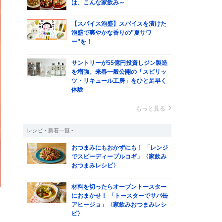
は、こんな家飲み～
【スパイス泡盛】スパイスを漬けた
泡盛で爽やかな香りの‟夏サワ
ー”を！
サントリーが55億円投資しジン製造
を増強。来春一般公開の「スピリッ
ツ・リキュール工房」をひと足早く
体験
もっと見る
レシピ - 新着一覧 -
おつまみにもおかずにも！ 「レンジ
でスピーディープルコギ」〈家飲み
おつまみレシピ〉
材料を切ったらオーブントースター
におまかせ！ 「トースターでサバ缶
アヒージョ」〈家飲みおつまみレシ
ピ〉