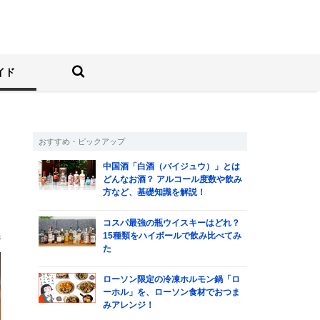
しむ人の情報サイト
検索する
イド
おすすめ・ピックアップ
中国酒「白酒（バイジュウ）」とは
使
どんなお酒？ アルコール度数や飲み
方など、基礎知識を解説！
門
コスパ最強の瓶ウイスキーはどれ？
部
15種類をハイボールで飲み比べてみ
た
ローソン限定の冷凍ホルモン鍋「ロ
ーホル」を、ローソン食材でおつま
みアレンジ！