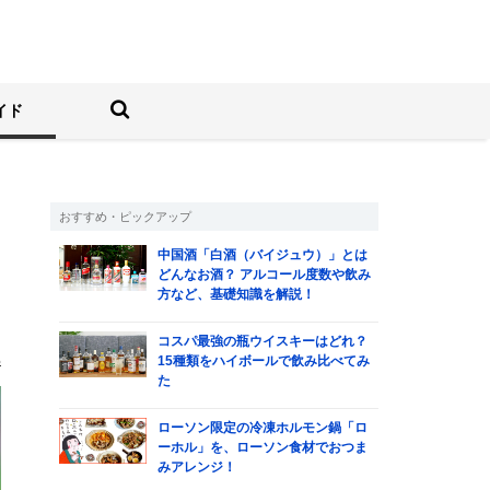
しむ人の情報サイト
検索する
イド
おすすめ・ピックアップ
中国酒「白酒（バイジュウ）」とは
か
どんなお酒？ アルコール度数や飲み
方など、基礎知識を解説！
ー
コスパ最強の瓶ウイスキーはどれ？
部
15種類をハイボールで飲み比べてみ
た
ローソン限定の冷凍ホルモン鍋「ロ
ーホル」を、ローソン食材でおつま
みアレンジ！