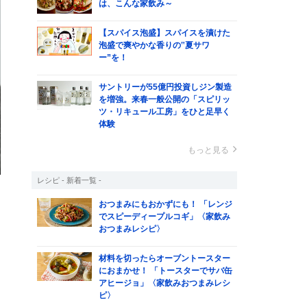
は、こんな家飲み～
【スパイス泡盛】スパイスを漬けた
泡盛で爽やかな香りの‟夏サワ
ー”を！
サントリーが55億円投資しジン製造
を増強。来春一般公開の「スピリッ
ツ・リキュール工房」をひと足早く
体験
もっと見る
レシピ - 新着一覧 -
おつまみにもおかずにも！ 「レンジ
でスピーディープルコギ」〈家飲み
ス
おつまみレシピ〉
あ
材料を切ったらオーブントースター
におまかせ！ 「トースターでサバ缶
アヒージョ」〈家飲みおつまみレシ
ピ〉
は