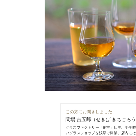
この方にお聞きしました
関場 吉五郎（せきば きちごろう
グラスファクトリー「創吉」店主。学生時
いグラスショップを浅草で開業。店内には