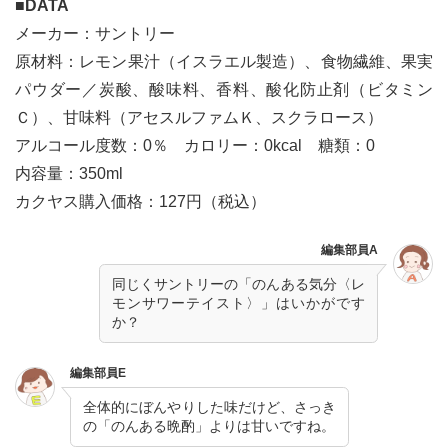
■DATA
メーカー：サントリー
原材料：レモン果汁（イスラエル製造）、食物繊維、果実
パウダー／炭酸、酸味料、香料、酸化防止剤（ビタミン
Ｃ）、甘味料（アセスルファムＫ、スクラロース）
アルコール度数：0％ カロリー：0kcal 糖類：0
内容量：350ml
カクヤス購入価格：127円（税込）
編集部員A
同じくサントリーの「のんある気分〈レ
モンサワーテイスト〉」はいかがです
か？
編集部員E
全体的にぼんやりした味だけど、さっき
の「のんある晩酌」よりは甘いですね。