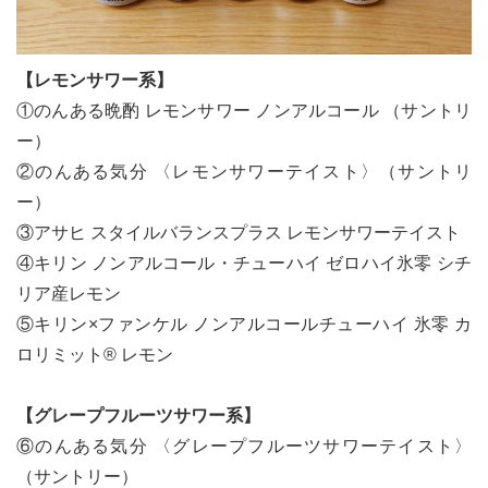
【レモンサワー系】
le[イエノミスタイル] 公式twitterペ
mi style[イエノミスタイル] 公式in
yle[イエノミスタイル] 公式facebookペ
①のんある晩酌 レモンサワー ノンアルコール （サントリ
ー）
②のんある気分 〈レモンサワーテイスト〉（サントリ
ー）
③アサヒ スタイルバランスプラス レモンサワーテイスト
④キリン ノンアルコール・チューハイ ゼロハイ氷零 シチ
リア産レモン
⑤キリン×ファンケル ノンアルコールチューハイ 氷零 カ
ロリミット® レモン
【グレープフルーツサワー系】
⑥のんある気分 〈グレープフルーツサワーテイスト〉
（サントリー）