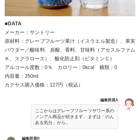
■DATA
メーカー：サントリー
原材料：グレープフルーツ果汁（イスラエル製造）、果実
パウダー／酸味料、炭酸、香料、甘味料（アセスルファム
Ｋ、スクラロース）、酸化防止剤（ビタミンＣ）
アルコール度数：0％ カロリー：0kcal 糖類：0
内容量：350ml
カクヤス購入価格：127円（税込）
編集部員A
ここからはグレープフルーツサワー系の
ノンアル商品が続きます。まずは「のん
ある気分」から。
編集部員R