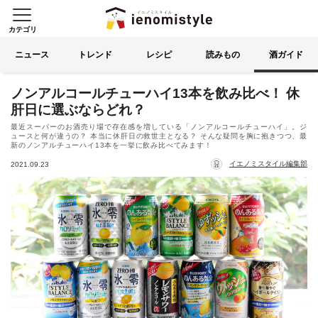
カテゴリ
イエノミスタイル 家飲みを楽
索する
ニュース
トレンド
レシピ
読みもの
酒ガイド
ノンアルコールチューハイ13本を飲み比べ！ 休
肝日に選ぶならどれ？
最近スーパーのお酒売り場で存在感を増している「ノンアルコールチューハイ」。ジ
ュースと何が違うの？ 本当に休肝日の救世主となる？ そんな疑問を胸に抱きつつ、最
新のノンアルチューハイ13本を一挙に飲み比べてみます！
イエノミスタイル編集部
2021.09.23