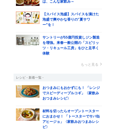
は、こんな家飲み～
【スパイス泡盛】スパイスを漬けた
泡盛で爽やかな香りの‟夏サワ
ー”を！
イ
ン
サントリーが55億円投資しジン製造
を増強。来春一般公開の「スピリッ
ツ・リキュール工房」をひと足早く
体験
もっと見る
レシピ - 新着一覧 -
おつまみにもおかずにも！ 「レンジ
でスピーディープルコギ」〈家飲み
おつまみレシピ〉
材料を切ったらオーブントースター
におまかせ！ 「トースターでサバ缶
アヒージョ」〈家飲みおつまみレシ
ピ〉