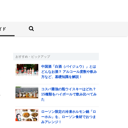
しむ人の情報サイト
検索する
イド
おすすめ・ピックアップ
中国酒「白酒（バイジュウ）」とは
づ
どんなお酒？ アルコール度数や飲み
方など、基礎知識を解説！
で
コスパ最強の瓶ウイスキーはどれ？
部
15種類をハイボールで飲み比べてみ
た
ローソン限定の冷凍ホルモン鍋「ロ
ーホル」を、ローソン食材でおつま
みアレンジ！