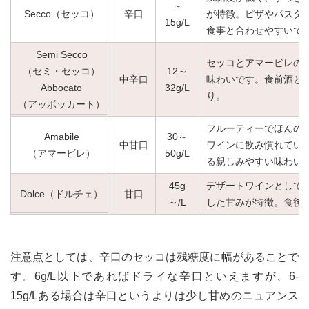
～
Secco（セッコ）
辛口
が特徴。ピザやパスタ
15g/L
食事と合わせやすいで
Semi Secco
セッコとアマービレの
（セミ・セッコ）
12～
中辛口
味わいです。食前酒と
Abbocato
32g/L
り。
（アッボッカート）
フルーティーでほんの
Amabile
30～
中甘口
ワインに飲み慣れてい
（アマービレ）
50g/L
る親しみやすい味わい
45g
デザートワインとして
Dolce（ドルチェ）
甘口
～/L
した甘みが特徴。食後
注意点としては、辛口のセッコは残糖度に幅があることで
す。6g/L以下であればドライな辛口といえますが、6-
15g/Lある場合は辛口というよりは少し甘めのニュアンス