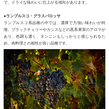
で、ドライな味わいに仕上がる傾向があります。
●ランブルスコ・グラスパロッサ
ランブルスコ系品種の中では、濃厚で力強い味わいが特
le[イエノミスタイル] 公式twitterペ
mi style[イエノミスタイル] 公式in
yle[イエノミスタイル] 公式facebookペ
徴。ブラックチェリーやカシスなどの黒系果実のアロマが
あり、色調も濃く、タンニンもしっかりと感じられるた
め、肉料理との相性が良い品種です。