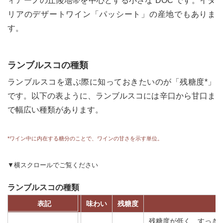
ィアーノの丘陵地帯を中心とする小さな DOC です。イタ
リアのデザートワイン「パッシート」の産地でもありま
す。
ランブルスコの種類
ランブルスコを選ぶ際に知っておきたいのが「残糖度*」
です。以下の表ように、ランブルスコには辛口から甘口ま
で幅広い種類があります。
*ワイン中に内在する糖分のことで、ワインの甘さを示す単位。
▼横スクロールでご覧ください
ランブルスコの種類
表記
味わい
残糖度
残糖度が低く、すっき