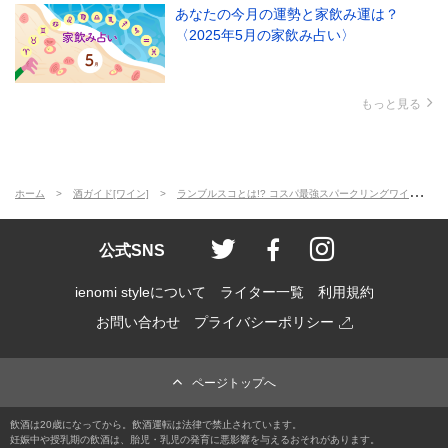
あなたの今月の運勢と家飲み運は？
〈2025年5月の家飲み占い〉
もっと見る
ホーム
酒ガイド[ワイン]
ランブルスコとは!? コスパ最強スパークリングワインの種類や楽しみ方をソムリエが解説！
ienomi style
ienomi
ienomi styl
公式SNS
ienomi styleについて
ライター一覧
利用規約
お問い合わせ
プライバシーポリシー
ページトップへ
飲酒は20歳になってから。飲酒運転は法律で禁止されています。
妊娠中や授乳期の飲酒は、胎児・乳児の発育に悪影響を与えるおそれがあります。