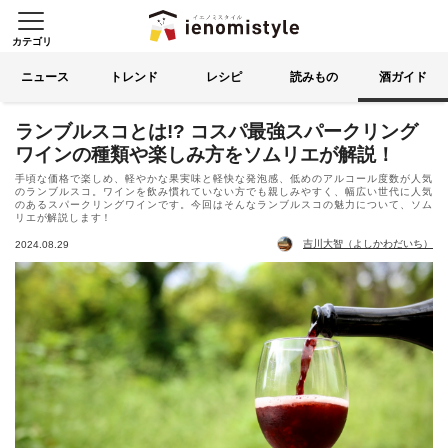
カテゴリ
イエノミスタイル 家飲みを楽
索する
ニュース
トレンド
レシピ
読みもの
酒ガイド
ランブルスコとは!? コスパ最強スパークリング
ワインの種類や楽しみ方をソムリエが解説！
手頃な価格で楽しめ、軽やかな果実味と軽快な発泡感、低めのアルコール度数が人気
のランブルスコ。ワインを飲み慣れていない方でも親しみやすく、幅広い世代に人気
のあるスパークリングワインです。今回はそんなランブルスコの魅力について、ソム
リエが解説します！
吉川大智（よしかわだいち）
2024.08.29