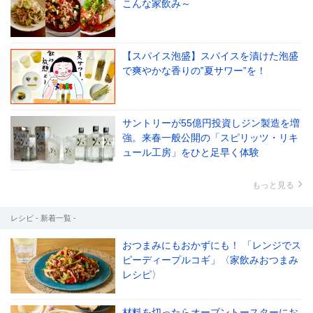
こんな家飲み～
【スパイス泡盛】スパイスを漬けた泡盛
で爽やかな香りの‟夏サワー”を！
サントリーが55億円投資しジン製造を増
強。来春一般公開の「スピリッツ・リキ
ュール工房」をひと足早く体験
もっと見る
レシピ - 新着一覧 -
おつまみにもおかずにも！ 「レンジでス
ピーディープルコギ」〈家飲みおつまみ
レシピ〉
材料を切ったらオーブントースターにお