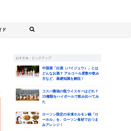
しむ人の情報サイト
検索する
イド
おすすめ・ピックアップ
中国酒「白酒（バイジュウ）」とは
が
どんなお酒？ アルコール度数や飲み
方など、基礎知識を解説！
子
コスパ最強の瓶ウイスキーはどれ？
15種類をハイボールで飲み比べてみ
た
ローソン限定の冷凍ホルモン鍋「ロ
ーホル」を、ローソン食材でおつま
みアレンジ！