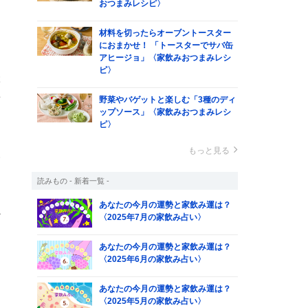
は
おつまみレシピ〉
材料を切ったらオーブントースター
におまかせ！ 「トースターでサバ缶
アヒージョ」〈家飲みおつまみレシ
な
ピ〉
ぶ
せ
野菜やバゲットと楽しむ「3種のディ
ップソース」〈家飲みおつまみレシ
ピ〉
もっと見る
い
ゆ
読みもの - 新着一覧 -
シ
あなたの今月の運勢と家飲み運は？
か
〈2025年7月の家飲み占い〉
あなたの今月の運勢と家飲み運は？
〈2025年6月の家飲み占い〉
あなたの今月の運勢と家飲み運は？
〈2025年5月の家飲み占い〉