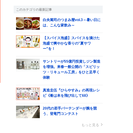
このカテゴリの最新記事
白央篤司のつまみ暦vol.3～暑い日に
は、こんな家飲み～
【スパイス泡盛】スパイスを漬けた
泡盛で爽やかな香りの‟夏サワ
ー”を！
サントリーが55億円投資しジン製造
を増強。来春一般公開の「スピリッ
ツ・リキュール工房」をひと足早く
体験
真造圭伍『ひらやすみ』の再現レシ
ピ《肴は本を飛び出して68》
20代の若手バーテンダーが腕を競
う、登竜門コンテスト
もっと見る