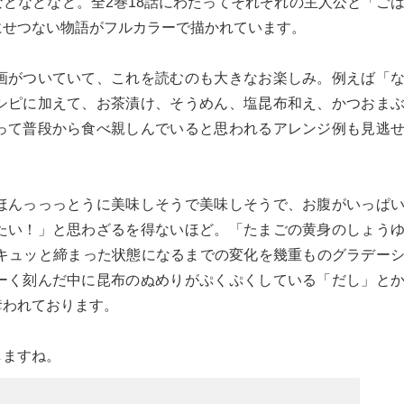
どなどなど。全2巻18話にわたってそれぞれの主人公と「ご
にせつない物語がフルカラーで描かれています。
画がついていて、これを読むのも大きなお楽しみ。例えば「
シピに加えて、お茶漬け、そうめん、塩昆布和え、かつおま
って普段から食べ親しんでいると思われるアレンジ例も見逃
ほんっっっとうに美味しそうで美味しそうで、お腹がいっぱ
たい！」と思わざるを得ないほど。「たまごの黄身のしょう
のキュッと締まった状態になるまでの変化を幾重ものグラデー
ーく刻んだ中に昆布のぬめりがぷくぷくしている「だし」と
奪われております。
しますね。