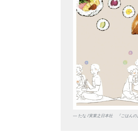
たな
/実業之日本社 『ごはんの