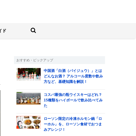
しむ人の情報サイト
検索する
イド
おすすめ・ピックアップ
回
中国酒「白酒（バイジュウ）」とは
どんなお酒？ アルコール度数や飲み
方など、基礎知識を解説！
司
コスパ最強の瓶ウイスキーはどれ？
15種類をハイボールで飲み比べてみ
た
ローソン限定の冷凍ホルモン鍋「ロ
ーホル」を、ローソン食材でおつま
みアレンジ！