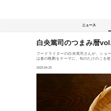
ニュース
白央篤司のつまみ暦vo
フードライターの白央篤司さんが、ショ
は春の晩酌をテーマに、旬のたけのこを使
2025.04.25