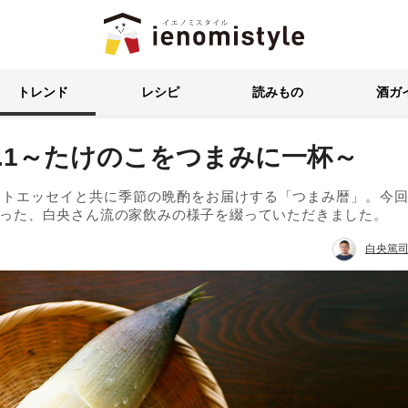
イエノミスタイル 家飲みを楽
トレンド
レシピ
読みもの
酒ガ
l.1～たけのこをつまみに一杯～
ートエッセイと共に季節の晩酌をお届けする「つまみ暦」。今
った、白央さん流の家飲みの様子を綴っていただきました。
白央篤