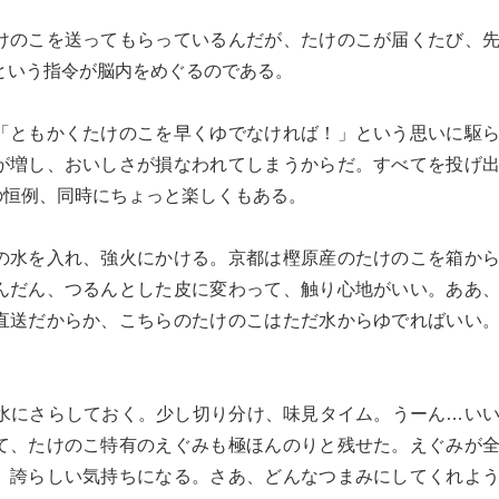
けのこを送ってもらっているんだが、たけのこが届くたび、
という指令が脳内をめぐるのである。
「ともかくたけのこを早くゆでなければ！」という思いに駆
が増し、おいしさが損なわれてしまうからだ。すべてを投げ
の恒例、同時にちょっと楽しくもある。
の水を入れ、強火にかける。京都は樫原産のたけのこを箱か
んだん、つるんとした皮に変わって、触り心地がいい。ああ
直送だからか、こちらのたけのこはただ水からゆでればいい
、水にさらしておく。少し切り分け、味見タイム。うーん…い
て、たけのこ特有のえぐみも極ほんのりと残せた。えぐみが
、誇らしい気持ちになる。さあ、どんなつまみにしてくれよ