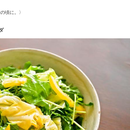
初夏の頃に。〉
ダ