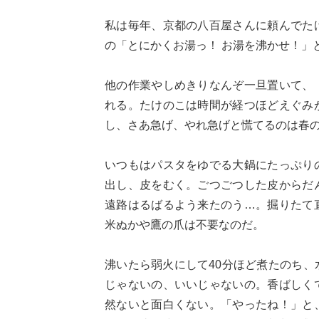
私は毎年、京都の八百屋さんに頼んでた
の「とにかくお湯っ！ お湯を沸かせ！」
他の作業やしめきりなんぞ一旦置いて、
れる。たけのこは時間が経つほどえぐみ
し、さあ急げ、やれ急げと慌てるのは春
いつもはパスタをゆでる大鍋にたっぷり
出し、皮をむく。ごつごつした皮からだ
遠路はるばるよう来たのう…。掘りたて
米ぬかや鷹の爪は不要なのだ。
沸いたら弱火にして40分ほど煮たのち
じゃないの、いいじゃないの。香ばしく
然ないと面白くない。「やったね！」と