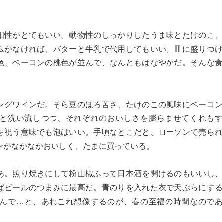
相性がとてもいい。動物性のしっかりしたうま味とたけのこ
ムがなければ、バターと牛乳で代用してもいい。皿に盛りつ
色、ベーコンの桃色が並んで、なんともはなやかだ。そんな
ングワインだ。そら豆のほろ苦さ、たけのこの風味にベーコ
と洗い流しつつ、それぞれのおいしさを膨らませてくれも
を祝う意味でも泡はいい。手頃なとこだと、ローソンで売ら
インがなかなかおいしく、たまに買っている。
あ。照り焼きにして粉山椒ふって日本酒を開けるのもいいし
ばビールのつまみに最高だ。青のりを入れた衣で天ぷらにす
んで…と、あれこれ想像するのが、春の至福の時間なので