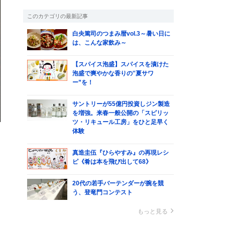
このカテゴリの最新記事
白央篤司のつまみ暦vol.3～暑い日に
は、こんな家飲み～
【スパイス泡盛】スパイスを漬けた
泡盛で爽やかな香りの‟夏サワ
ー”を！
サントリーが55億円投資しジン製造
を増強。来春一般公開の「スピリッ
ツ・リキュール工房」をひと足早く
体験
真造圭伍『ひらやすみ』の再現レシ
ピ《肴は本を飛び出して68》
20代の若手バーテンダーが腕を競
う、登竜門コンテスト
く
もっと見る