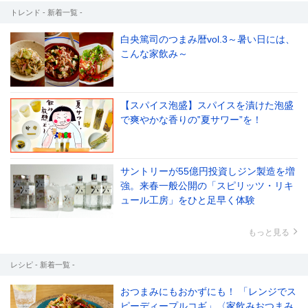
トレンド - 新着一覧 -
白央篤司のつまみ暦vol.3～暑い日には、
こんな家飲み～
【スパイス泡盛】スパイスを漬けた泡盛
で爽やかな香りの‟夏サワー”を！
サントリーが55億円投資しジン製造を増
強。来春一般公開の「スピリッツ・リキ
ュール工房」をひと足早く体験
もっと見る
レシピ - 新着一覧 -
おつまみにもおかずにも！ 「レンジでス
ピーディープルコギ」〈家飲みおつまみ