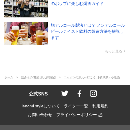
のポップに楽しむ燗酒ガイド
脱アルコール製法とは？ ノンアルコール
ビールテイスト飲料の製造方法を解説し
ます
もっと見る
ホーム
読みもの[銘酒 蔵元探訪記]
ニッポンの蔵元へ行こう 【岐阜県・小坂酒造場】
ienomi style
ienomi
ienomi styl
公式SNS
ienomi styleについて
ライター一覧
利用規約
お問い合わせ
プライバシーポリシー