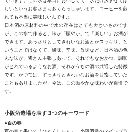
ています。この水は本当においしくて、水だけ汲ませてほ
しいというお客さまも多くらっしゃいます。コーヒーを煎
れても本当に美味しいんですよ。
日本酒の原材料の中で水の存在はとても大きいものです
le[イエノミスタイル] 公式twitterペ
mi style[イエノミスタイル] 公式in
yle[イエノミスタイル] 公式facebookペ
が、この水で作ると、味が「賑やか」で「楽しい」お酒が
できます。あっさりとしてきれいなお酒とかスッキリ、と
いうことではなくて、酸味、辛味、旨味など、日本酒の色
んな味が、皆さん主張しあって、それでもなおかつ、調和
がとれているようなお酒、それがうちの酒の共通した特徴
です。かつては、すっきりときれいなお酒を目指していた
こともありましたが、今は、この賑やかな味わいが自慢で
す。
小阪酒造場を表す３つのキーワード
●百の春
百の春と書いて「ひゃくしゅん」。小阪酒造のメインブラ