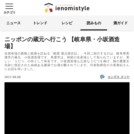
カテゴリ
イエノミスタイル 家飲みを楽
索する
ニュース
トレンド
レシピ
読みもの
酒ガイド
ニッポンの蔵元へ行こう 【岐阜県・小坂酒造
場】
全国各地の酒蔵と銘酒を訪ねる「銘酒 蔵元探訪記」、今回ご紹介するのは、岐阜県美
濃市の蔵元、小坂酒造場です。美濃市は、和紙の名産地として知られていますが、美
しい「うだつ」の街として有名です。小坂酒造場も立派なうだつを掲げ、国の重要文
化財に指定された由緒ある建築でお酒が醸されています。代表取締役の小坂善紀さん
にお話を伺いました。
センザキ タツヤ
2017.09.08