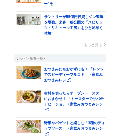
ー”を！
と
ま
サントリーが55億円投資しジン製造
を増強。来春一般公開の「スピリッ
ツ・リキュール工房」をひと足早く
体験
もっと見る
レシピ - 新着一覧 -
おつまみにもおかずにも！ 「レンジ
でスピーディープルコギ」〈家飲み
場
おつまみレシピ〉
る
れ
材料を切ったらオーブントースター
におまかせ！ 「トースターでサバ缶
アヒージョ」〈家飲みおつまみレシ
く
ピ〉
野菜やバゲットと楽しむ「3種のディ
ップソース」〈家飲みおつまみレシ
ピ〉