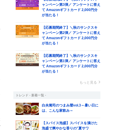
ャンペーン第3弾／ アンケートに答え
て Amazonギフトカード 2,000円分
が当たる！
は
【応募期間終了】＼秋のサンクスキ
か
ャンペーン第2弾／ アンケートに答え
て Amazonギフトカード 2,000円分
が当たる！
【応募期間終了】＼秋のサンクスキ
ャンペーン第1弾／ アンケートに答え
て Amazonギフトカード 2,000円分
が当たる！
蜂
もっと見る
ろ
最
トレンド - 新着一覧 -
白央篤司のつまみ暦vol.3～暑い日に
は、こんな家飲み～
ぷ
【スパイス泡盛】スパイスを漬けた
ガ
泡盛で爽やかな香りの‟夏サワ