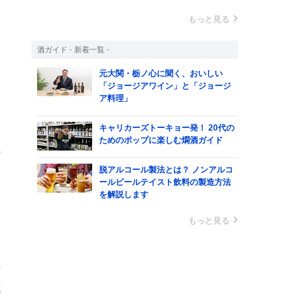
もっと見る
酒ガイド - 新着一覧 -
は
元大関・栃ノ心に聞く、おいしい
「ジョージアワイン」と「ジョージ
様
ア料理」
。
キャリカーズトーキョー発！ 20代の
食
ためのポップに楽しむ燗酒ガイド
の
脱アルコール製法とは？ ノンアルコ
ールビールテイスト飲料の製造方法
を解説します
もっと見る
甘
成