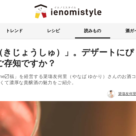
イエノミスタイル 家飲みを楽
トレンド
レシピ
読みもの
酒ガ
（きじょうしゅ）」。デザートにぴ
ご存知ですか？
cene〼福」を経営する簗塲友何里（やなば ゆかり）さんのお酒
くて濃厚な貴醸酒の魅力をご紹介。
簗塲友何