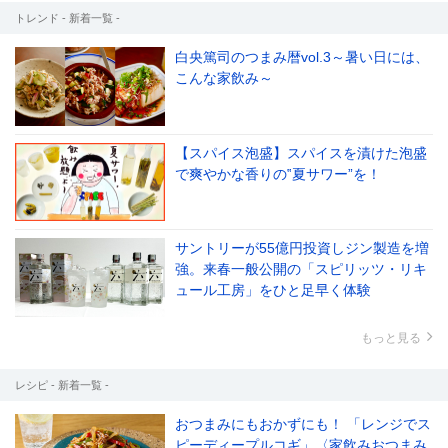
トレンド - 新着一覧 -
白央篤司のつまみ暦vol.3～暑い日には、
こんな家飲み～
【スパイス泡盛】スパイスを漬けた泡盛
で爽やかな香りの‟夏サワー”を！
サントリーが55億円投資しジン製造を増
強。来春一般公開の「スピリッツ・リキ
ュール工房」をひと足早く体験
もっと見る
レシピ - 新着一覧 -
おつまみにもおかずにも！ 「レンジでス
ピーディープルコギ」〈家飲みおつまみ