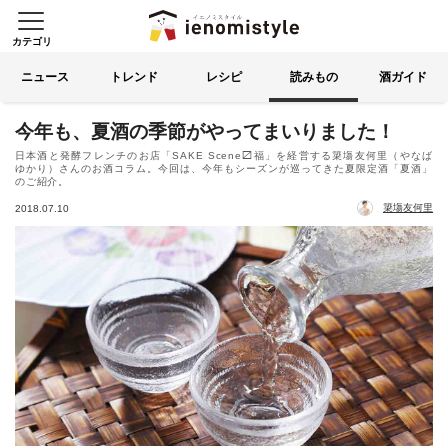
カテゴリ
イエノミスタイル 家飲みを楽
索する
ニュース
トレンド
レシピ
読みもの
酒ガイド
今年も、夏酒の季節がやってまいりました！
日本酒と発酵フレンチのお店「SAKE Scene〼福」を経営する簗塲友何里（やなば
ゆかり）さんのお酒コラム。今回は、今年もシーズンが巡ってきた夏限定酒「夏酒」
のご紹介。
簗塲友何里
2018.07.10