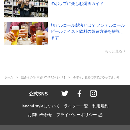
のポップに楽しむ燗酒ガイド
脱アルコール製法とは？ ノンアルコール
ビールテイスト飲料の製造方法を解説し
ます
もっと見る
ホーム
読みもの[日本酒LOVERが行く！]
今年も、夏酒の季節がやってまいりました！
ienomi style
ienomi
ienomi styl
公式SNS
ienomi styleについて
ライター一覧
利用規約
お問い合わせ
プライバシーポリシー