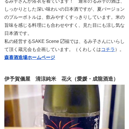
るみ子さんが浴衣を着ています！ 通常のるみ子の酒は、
しっかりとした深い味わいの日本酒ですが、夏バージョン
のブルーボトルは、飲みやすくすっきりしています。米の
旨味を感じる料理にも合わせやすく、見た目にも涼し気な
le[イエノミスタイル] 公式twitterペ
mi style[イエノミスタイル] 公式in
yle[イエノミスタイル] 公式facebookペ
日本酒です。
私の経営するSAKE Scene 〼福では、るみ子さんにいらし
て頂く蔵元会も企画しています。（くわしくは
コチラ
）。
森喜酒造場ホームページ
伊予賀儀屋 清涼純米 花火（愛媛・成龍酒造）