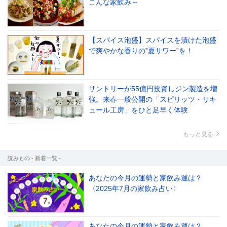
こんな家飲み～
【スパイス泡盛】スパイスを漬けた泡盛
で爽やかな香りの‟夏サワー”を！
サントリーが55億円投資しジン製造を増
強。来春一般公開の「スピリッツ・リキ
ュール工房」をひと足早く体験
もっと見る
読みもの - 新着一覧 -
あなたの今月の運勢と家飲み運は？
〈2025年7月の家飲み占い〉
あなたの今月の運勢と家飲み運は？