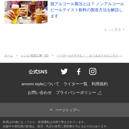
脱アルコール製法とは？ ノンアルコール
ビールテイスト飲料の製造方法を解説し
ます
もっと見る
ホーム
レシピ[最新記事一覧]
ハイボールがすすむ！ 「おつまみマカロニサラダ」〈家飲みおつまみレシピ〉
ienomi style
ienomi
ienomi styl
公式SNS
ienomi styleについて
ライター一覧
利用規約
お問い合わせ
プライバシーポリシー
ページトップへ
飲酒は20歳になってから。飲酒運転は法律で禁止されています。
妊娠中や授乳期の飲酒は、胎児・乳児の発育に悪影響を与えるおそれがあります。