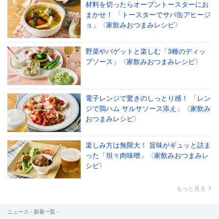
材料を切ったらオーブントースターにお
まかせ！ 「トースターでサバ缶アヒージ
ョ」〈家飲みおつまみレシピ〉
野菜やバゲットと楽しむ「3種のディッ
プソース」〈家飲みおつまみレシピ〉
電子レンジで驚きのしっとり感！ 「レン
ジで鶏ハム サルサソース添え」〈家飲み
おつまみレシピ〉
楽しみ方は無限大！ 旨味がギュッと詰ま
った「坦々肉味噌」〈家飲みおつまみレ
シピ〉
もっと見る
ニュース - 新着一覧 -