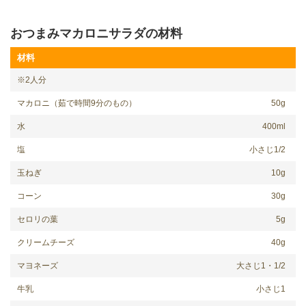
おつまみマカロニサラダの材料
材料
※2人分
マカロニ（茹で時間9分のもの）
50g
水
400ml
塩
小さじ1/2
玉ねぎ
10g
コーン
30g
セロリの葉
5g
クリームチーズ
40g
マヨネーズ
大さじ1・1/2
牛乳
小さじ1