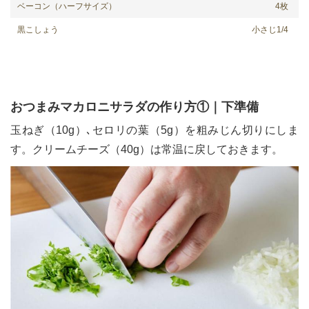
ベーコン（ハーフサイズ）
4枚
黒こしょう
小さじ1/4
le[イエノミスタイル] 公式twitterペ
mi style[イエノミスタイル] 公式in
yle[イエノミスタイル] 公式facebookペ
おつまみマカロニサラダの作り方①｜下準備
玉ねぎ（10g）､セロリの葉（5g）を粗みじん切りにしま
す。クリームチーズ（40g）は常温に戻しておきます。