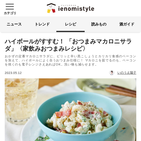
カテゴリ
イエノミスタイル 家飲みを楽
索する
ニュース
トレンド
レシピ
読みもの
酒ガイド
ハイボールがすすむ！ 「おつまみマカロニサラ
ダ」〈家飲みおつまみレシピ〉
おかずの定番マカロニサラダに、ピリッと辛い黒こしょうとカリカリ食感のベーコン
を加えて、ハイボールによく合うおつまみ仕様に！ マカロニを茹でるのも、ベーコン
を焼くのも電子レンジさえあればOK。洗い物も減らせます。
いのうえ陽子
2023.05.12