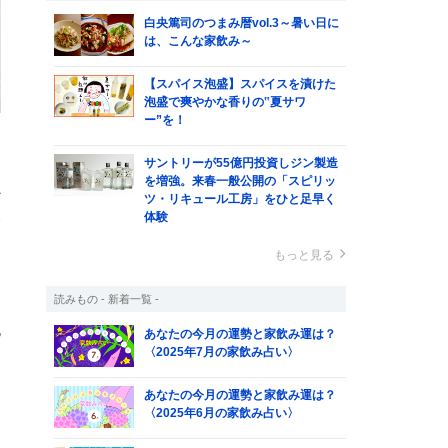
白央篤司のつまみ暦vol.3～暑い日に
は、こんな家飲み～
【スパイス泡盛】スパイスを漬けた
泡盛で爽やかな香りの‟夏サワ
ー”を！
サントリーが55億円投資しジン製造
を増強。来春一般公開の「スピリッ
か
ツ・リキュール工房」をひと足早く
体験
野
もっと見る
読みもの - 新着一覧 -
！
β
あなたの今月の運勢と家飲み運は？
〈2025年7月の家飲み占い〉
と
あなたの今月の運勢と家飲み運は？
〈2025年6月の家飲み占い〉
ち