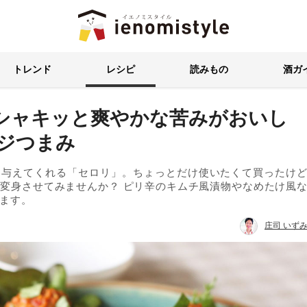
イエノミスタイル 家飲みを楽
トレンド
レシピ
読みもの
酒ガ
シャキッと爽やかな苦みがおいし
ベジつまみ
を与えてくれる「セロリ」。ちょっとだけ使いたくて買ったけ
変身させてみませんか？ ピリ辛のキムチ風漬物やなめたけ風
ます。
庄司 いず