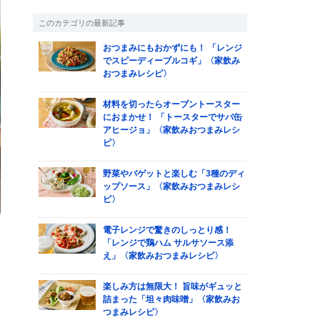
このカテゴリの最新記事
おつまみにもおかずにも！ 「レンジ
でスピーディープルコギ」〈家飲み
おつまみレシピ〉
材料を切ったらオーブントースター
におまかせ！ 「トースターでサバ缶
アヒージョ」〈家飲みおつまみレシ
ピ〉
野菜やバゲットと楽しむ「3種のディ
ップソース」〈家飲みおつまみレシ
ピ〉
電子レンジで驚きのしっとり感！
「レンジで鶏ハム サルサソース添
え」〈家飲みおつまみレシピ〉
楽しみ方は無限大！ 旨味がギュッと
詰まった「坦々肉味噌」〈家飲みお
つまみレシピ〉