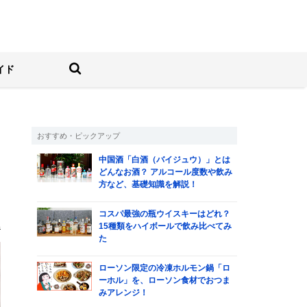
しむ人の情報サイト
検索する
イド
おすすめ・ピックアップ
中国酒「白酒（バイジュウ）」とは
ど
どんなお酒？ アルコール度数や飲み
方など、基礎知識を解説！
な
コスパ最強の瓶ウイスキーはどれ？
み
15種類をハイボールで飲み比べてみ
た
ローソン限定の冷凍ホルモン鍋「ロ
ーホル」を、ローソン食材でおつま
みアレンジ！