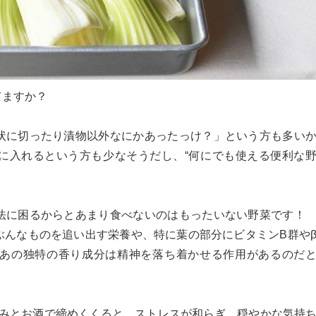
てますか？
状に切ったり漬物以外なにかあったっけ？」という方も多い
に入れるという方も少なそうだし、“何にでも使える便利な
法に困るからとあまり食べないのはもったいない野菜です
ぶんなものを追い出す栄養や、特に葉の部分にビタミンB群や
あの独特の香り成分は精神を落ち着かせる作用があるのだ
まみとお酒で締めくくると、ストレスが和らぎ、穏やかな気持