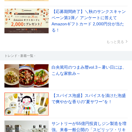
【応募期間終了】＼秋のサンクスキャン
ペーン第1弾／ アンケートに答えて
Amazonギフトカード 2,000円分が当た
る！
もっと見る
トレンド - 新着一覧 -
白央篤司のつまみ暦vol.3～暑い日には、
こんな家飲み～
【スパイス泡盛】スパイスを漬けた泡盛
で爽やかな香りの‟夏サワー”を！
サントリーが55億円投資しジン製造を増
強。来春一般公開の「スピリッツ・リキ