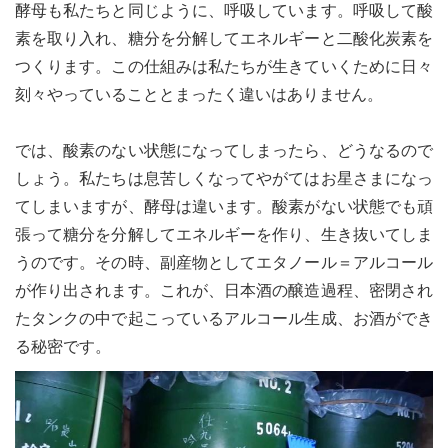
酵母も私たちと同じように、呼吸しています。呼吸して酸
素を取り入れ、糖分を分解してエネルギーと二酸化炭素を
つくります。この仕組みは私たちが生きていくために日々
刻々やっていることとまったく違いはありません。
le[イエノミスタイル] 公式twitterペ
mi style[イエノミスタイル] 公式in
yle[イエノミスタイル] 公式facebookペ
では、酸素のない状態になってしまったら、どうなるので
しょう。私たちは息苦しくなってやがてはお星さまになっ
てしまいますが、酵母は違います。酸素がない状態でも頑
張って糖分を分解してエネルギーを作り、生き抜いてしま
うのです。その時、副産物としてエタノール＝アルコール
が作り出されます。これが、日本酒の醸造過程、密閉され
たタンクの中で起こっているアルコール生成、お酒ができ
る秘密です。