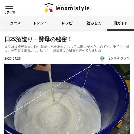
カテゴリ
イエノミスタイル 家飲みを楽
索する
ニュース
トレンド
レシピ
読みもの
酒ガイド
日本酒造り・酵母の秘密！
日本酒は発酵食品。微生物がお米をあれこれして出来上がったものです。中でも「酵
母」の存在は重要かつ、巨大！ 清酒酵母の秘密を調べてみました！
センザキ タツヤ
2020.04.28