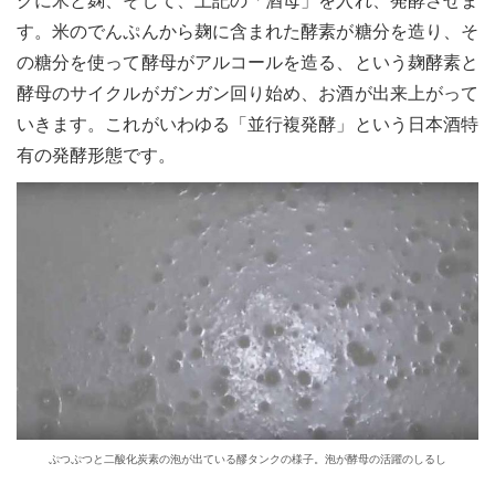
クに米と麹、そして、上記の「酒母」を入れ、発酵させま
す。米のでんぷんから麹に含まれた酵素が糖分を造り、そ
の糖分を使って酵母がアルコールを造る、という麹酵素と
酵母のサイクルがガンガン回り始め、お酒が出来上がって
いきます。これがいわゆる「並行複発酵」という日本酒特
有の発酵形態です。
ぷつぷつと二酸化炭素の泡が出ている醪タンクの様子。泡が酵母の活躍のしるし