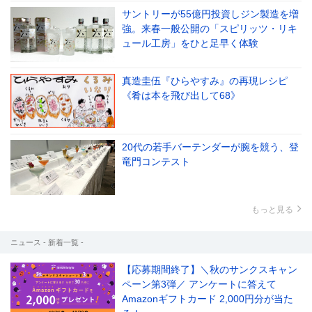
サントリーが55億円投資しジン製造を増
強。来春一般公開の「スピリッツ・リキ
ュール工房」をひと足早く体験
真造圭伍『ひらやすみ』の再現レシピ
《肴は本を飛び出して68》
20代の若手バーテンダーが腕を競う、登
竜門コンテスト
もっと見る
ニュース - 新着一覧 -
【応募期間終了】＼秋のサンクスキャン
ペーン第3弾／ アンケートに答えて
Amazonギフトカード 2,000円分が当た