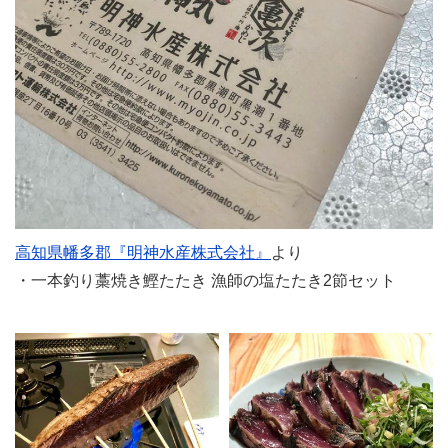
高知県幡多郡『明神水産株式会社』
より
・一本釣り藁焼き鰹たたき 漁師の塩たたき2節セット