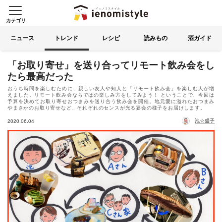
カテゴリ
イエノミスタイル 家飲みを楽
索する
ニュース
トレンド
レシピ
読みもの
酒ガイド
「お取り寄せ」を送り合ってリモート飲み会をし
たら最高だった
おうち時間を楽しむために、親しい友人や知人と「リモート飲み会」を楽しむ人が増
えました。リモート飲み会ならではの楽しみ方をしてみよう！ ということで、今回は
予算を決めてお取り寄せおつまみを送り合う飲み会を開催。地元愛に溢れたおつまみ
やまさかのお取り寄せなど、それぞれのセンスが光る宴会の様子をお届けします。
泡☆盛子
2020.06.04