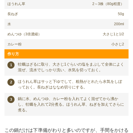
ほうれん草
2～3株（80g程度）
長ねぎ
50g
水
200ml
めんつゆ（3倍濃縮）
大さじ1と1/2
カレー粉
小さじ2
作り方
牡蠣はざるに取り、大さじ1ぐらいの塩をまぶして全体によく
混ぜ、流水でしっかり洗い、水気を切っておく。
ほうれん草はサッと下ゆでして、粗熱がとれたら水気をしぼ
っておく。長ねぎはななめ切りにする。
鍋に水、めんつゆ、カレー粉を入れてよく混ぜてから沸か
し、牡蠣を入れて2分煮る。ほうれん草、ねぎを加えてさらに
煮る。
この鍋だけは下準備がわりと多いのですが、手間をかける