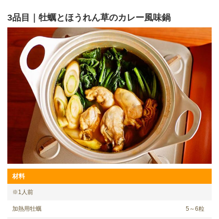
3品目｜牡蠣とほうれん草のカレー風味鍋
材料
※1人前
加熱用牡蠣
5～6粒