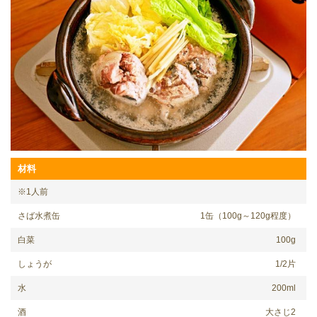
材料
※1人前
さば水煮缶
1缶（100g～120g程度）
白菜
100g
しょうが
1/2片
水
200ml
酒
大さじ2