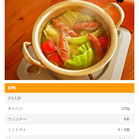
le[イエノミスタイル] 公式twitterペ
mi style[イエノミスタイル] 公式in
yle[イエノミスタイル] 公式facebookペ
材料
※1人分
キャベツ
120g
ウィンナー
4本
ミニトマト
4～5個