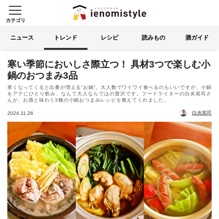
カテゴリ
イエノミスタイル 家飲みを楽
索する
ニュース
トレンド
レシピ
読みもの
酒ガイド
寒い季節においしさ際立つ！ 具材3つで楽しむ小
鍋のおつまみ3品
寒くなってくると出番が増える“お鍋”。大人数でワイワイ食べるのもいいですが、小鍋
をアテにひとり飲み、なんて大人ならではの贅沢です。フードライターの白央篤司さ
んが、お酒と味わう3種の小鍋おつまみレシピを教えてくれました。
白央篤司
2024.11.26