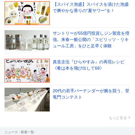
【スパイス泡盛】スパイスを漬けた泡盛
で爽やかな香りの‟夏サワー”を！
サントリーが55億円投資しジン製造を増
強。来春一般公開の「スピリッツ・リキ
ュール工房」をひと足早く体験
真造圭伍『ひらやすみ』の再現レシピ
《肴は本を飛び出して68》
20代の若手バーテンダーが腕を競う、登
竜門コンテスト
もっと見る
ニュース - 新着一覧 -