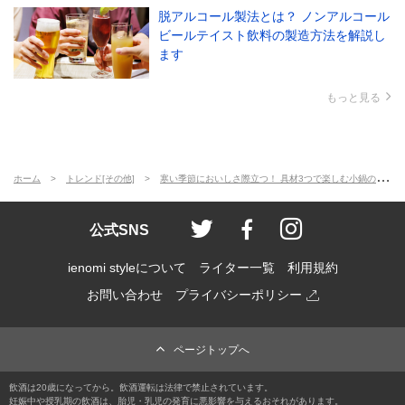
脱アルコール製法とは？ ノンアルコール
ビールテイスト飲料の製造方法を解説し
ます
もっと見る
ホーム
トレンド[その他]
寒い季節においしさ際立つ！ 具材3つで楽しむ小鍋のおつまみ3品
ienomi style
ienomi
ienomi styl
公式SNS
ienomi styleについて
ライター一覧
利用規約
お問い合わせ
プライバシーポリシー
ページトップへ
飲酒は20歳になってから。飲酒運転は法律で禁止されています。
妊娠中や授乳期の飲酒は、胎児・乳児の発育に悪影響を与えるおそれがあります。