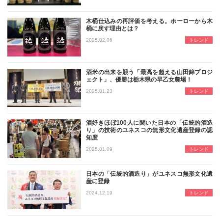
木桶仕込みの再評価を考える。ホーローから木
桶に戻す理由とは？
近年、発酵食品の製造現場に木製の道
2025.02.06
トレンド
酒米の出来を競う「最高を超える山田錦プロジ
ェクト」、優勝は栃木県の早乙女農場！
「獺祭」を製造する旭酒造（山口県岩
2025.01.23
トレンド
酒好きほぼ100人に聞いた日本の「伝統的酒造
り」の技術のユネスコの無形文化遺産登録の認
知度
日本の「伝統的酒造り」の技術がユネ
2025.01.09
トレンド
日本の「伝統的酒造り」がユネスコ無形文化遺
産に登録
2024年12月5日にこうじ菌を使
2024.12.19
トレンド