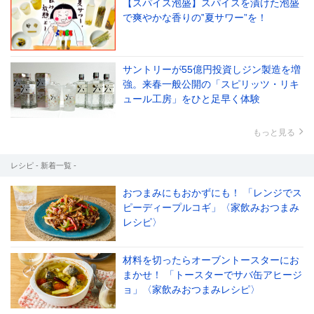
【スパイス泡盛】スパイスを漬けた泡盛
で爽やかな香りの‟夏サワー”を！
サントリーが55億円投資しジン製造を増
強。来春一般公開の「スピリッツ・リキ
ュール工房」をひと足早く体験
もっと見る
レシピ - 新着一覧 -
おつまみにもおかずにも！ 「レンジでス
ピーディープルコギ」〈家飲みおつまみ
レシピ〉
材料を切ったらオーブントースターにお
まかせ！ 「トースターでサバ缶アヒージ
ョ」〈家飲みおつまみレシピ〉