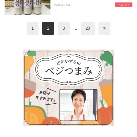
木桶仕込みのお酒を醸す「やまね酒造
2024.10.03
トレンド
...
1
2
3
20