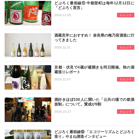
どぶろく最前線⑪ 中能登町は毎年12月12日に
「どぶろく宣言」
石川県の中能登町は毎年12月12日
2024.12.05
トレンド
酒蔵見学におすすめ！ 奈良県の梅乃宿酒造に行
ってきました
見学できる酒蔵は全国各地にあります
2024.11.21
トレンド
京都・伏見で4蔵が蔵開きを同日開催。秋の酒
蔵巡りレポート
京都中心部から南に10km弱、伏見
2024.11.07
トレンド
酒好きほぼ100人に聞いた「公共の場での飲酒
規制」について。賛成が9割
今回は、毎年ハロウィンや年末年始に
2024.10.17
トレンド
どぶろく最前線⑩ 「エコツーリズムとどぶろく
造り」やまね酒造インタビュー