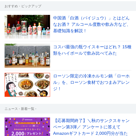
おすすめ・ピックアップ
中国酒「白酒（バイジュウ）」とはどん
なお酒？ アルコール度数や飲み方など、
le[イエノミスタイル] 公式twitterペ
mi style[イエノミスタイル] 公式in
yle[イエノミスタイル] 公式facebookペ
基礎知識を解説！
コスパ最強の瓶ウイスキーはどれ？ 15種
類をハイボールで飲み比べてみた
ローソン限定の冷凍ホルモン鍋「ローホ
ル」を、ローソン食材でおつまみアレン
ジ！
ニュース - 新着一覧 -
【応募期間終了】＼秋のサンクスキャン
ペーン第3弾／ アンケートに答えて
Amazonギフトカード 2,000円分が当た