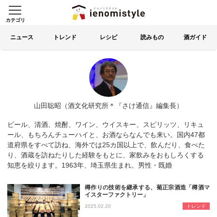
カテゴリ
イエノミスタイル 家飲みを楽
索する
ニュース
トレンド
レシピ
読みもの
酒ガイド
山田聡昭（酒文化研究所＊『さけ通信』編集長）
ビール、清酒、焼酎、ワイン、ウイスキー、スピリッツ、リキュ
ール、もちろんチューハイと、お酒ならなんでも来い。国内47都
道府県をすべて訪ね、海外では25カ国以上で、飲んだり、食べた
り、酒蔵を訪ねたりした経験をもとに、家飲みをおもしろくする
知恵を絞ります。1963年、埼玉県生まれ。男性・既婚
樽作りの技術を継承する、菊正宗酒造「樽酒マ
イスターファクトリー」
今でも日本酒に欠かせない木の道具の
2025.02.20
トレンド