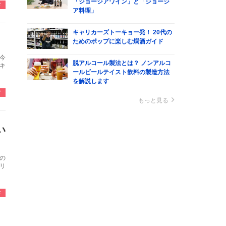
「ジョージアワイン」と「ジョージ
ド
ア料理」
キャリカーズトーキョー発！ 20代の
ためのポップに楽しむ燗酒ガイド
今
脱アルコール製法とは？ ノンアルコ
キ
ールビールテイスト飲料の製造方法
を解説します
ド
もっと見る
い
の
リ
ド