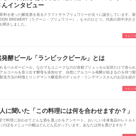
さんインタビュー
原料を使った醸造酒を造るクラフトサケブリュワリーが次々に誕生しています。新
OON BREWERY（ラグーン・ブリュワリー）」もそのひとつ。代表の田中洋介さ
お聞きしました。
トレン
然発酵ビール「ランビックビール」とは
れるベルギービール。なかでもユニークなのが首都ブリュッセル近郊だけで造られ
アルコールを造り出す酵母を添加せず、自然にアルコール発酵が始まるのを待つ製
製造方法の特徴とリンデマンス醸造所のディルク・リンデマンスさんのお話を紹介
トレン
0人に聞いた「この料理には何を合わせますか？」
自宅で料理に合わせてどんな酒を選ぶかをアンケート。おいしい冷凍食品やレトルト
にのぼるメニューの幅はどんどん広がっています。あなたは何を選びますか？