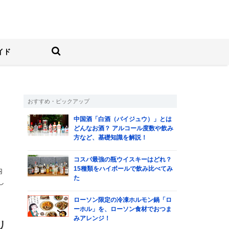
しむ人の情報サイト
検索する
イド
おすすめ・ピックアップ
中国酒「白酒（バイジュウ）」とは
どんなお酒？ アルコール度数や飲み
方など、基礎知識を解説！
コスパ最強の瓶ウイスキーはどれ？
15種類をハイボールで飲み比べてみ
内
た
し
ローソン限定の冷凍ホルモン鍋「ロ
ーホル」を、ローソン食材でおつま
みアレンジ！
リ