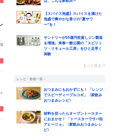
は、こんな家飲み～
ド
【スパイス泡盛】スパイスを漬けた
泡盛で爽やかな香りの‟夏サワ
し
ー”を！
サントリーが55億円投資しジン製造
、
を増強。来春一般公開の「スピリッ
場
ツ・リキュール工房」をひと足早く
体験
ド
もっと見る
レシピ - 新着一覧 -
おつまみにもおかずにも！ 「レンジ
ェ
でスピーディープルコギ」〈家飲み
おつまみレシピ〉
ド
材料を切ったらオーブントースター
におまかせ！ 「トースターでサバ缶
アヒージョ」〈家飲みおつまみレシ
」
ピ〉