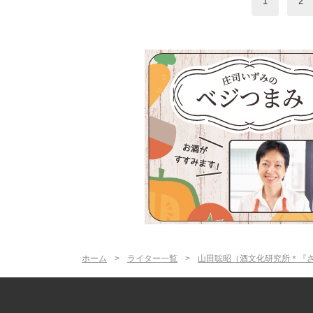
1
2
ホーム
ライター一覧
山田聡昭（酒文化研究所＊『さ