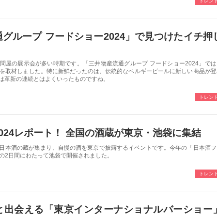
トレン
グループ フードショー2024」で見つけたイチ押
問屋の展示会が多い時期です。「三井物産流通グループ フードショー2024」では
Dを取材しました。特に新鮮だったのは、伝統的なベルギービールに新しい商品が登
は革新の連続とはよくいったものですね。
トレン
024レポート！ 全国の酒蔵が東京・池袋に集結
日本酒の蔵が集まり、自慢の酒を東京で披露するイベントです。今年の「日本酒フ
6日の2日間にわたって池袋で開催されました。
トレン
と出会える「東京インターナショナルバーショー