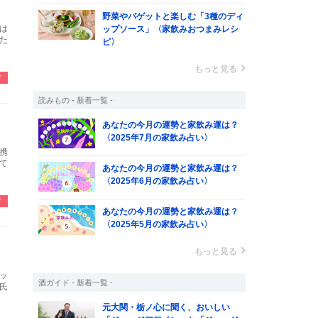
野菜やバゲットと楽しむ「3種のディ
」は
ップソース」〈家飲みおつまみレシ
た
ピ〉
もっと見る
ド
読みもの - 新着一覧 -
あなたの今月の運勢と家飲み運は？
〈2025年7月の家飲み占い〉
携
て
あなたの今月の運勢と家飲み運は？
〈2025年6月の家飲み占い〉
ド
あなたの今月の運勢と家飲み運は？
〈2025年5月の家飲み占い〉
もっと見る
ッ
酒ガイド - 新着一覧 -
氏
元大関・栃ノ心に聞く、おいしい