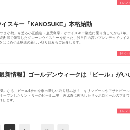
トレン
イスキー「KANOSUKE」本格始動
つま小鶴」を造る小正醸造（鹿児島県）がウイスキー製造に乗り出してから7年。
焼酎蔵で製造したグレーンウイスキーを使った、独自性の高いブレンデッドウイス
をはじめ小正醸造の新しい取り組みもご紹介します。
トレン
の最新情報】ゴールデンウィークは「ビール」がい
気になる、ビール4社の今季の新しい取り組みは？ キリンビールやアサヒビール
オープンしたサントリーのビール工場、恵比寿に復活したサッポロビールのブルワ
けします。
トレン