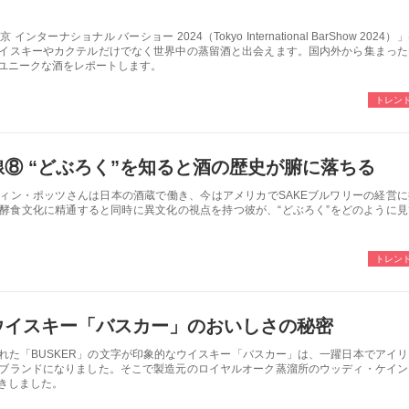
ターナショナル バーショー 2024（Tokyo International BarShow 2024）
イスキーやカクテルだけでなく世界中の蒸留酒と出会えます。国内外から集まった
ユニークな酒をレポートします。
トレン
⑧ “どぶろく”を知ると酒の歴史が腑に落ちる
ィン・ポッツさんは日本の酒蔵で働き、今はアメリカでSAKEブルワリーの経営に
酵食文化に精通すると同時に異文化の視点を持つ彼が、“どぶろく”をどのように見
トレン
ウイスキー「バスカー」のおいしさの秘密
れた「BUSKER」の文字が印象的なウイスキー「バスカー」は、一躍日本でアイリ
ブランドになりました。そこで製造元のロイヤルオーク蒸溜所のウッディ・ケイン
きしました。