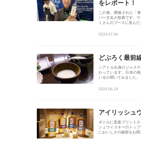
をレポート！
この春、開催された「東京 イン
バー文化の祭典です。ウ
くさんのブースに並んだ
2024.07.04
どぶろく最前線
シアトル出身のジャステ
わっています。日本の発
いるか聞いてみました。
2024.06.24
アイリッシュ
ボトルに直接プリントさ
シュウイスキーのトップ
においしさの秘密をお聞