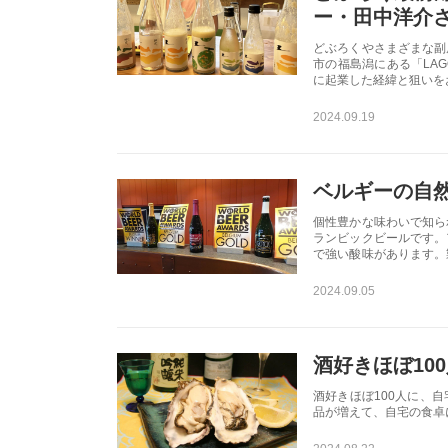
ー・田中洋介
どぶろくやさまざまな副
市の福島潟にある「LAG
に起業した経緯と狙いを
2024.09.19
ベルギーの自
個性豊かな味わいで知ら
ランビックビールです。
で強い酸味があります。
ます。
2024.09.05
酒好きほぼ10
酒好きほぼ100人に、
品が増えて、自宅の食卓