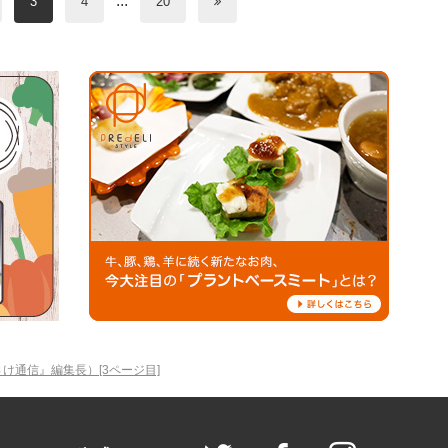
...
3
4
20
け通信』編集長）[3ページ目]