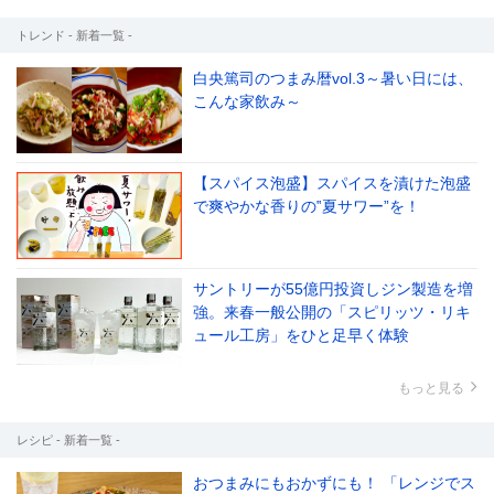
トレンド - 新着一覧 -
白央篤司のつまみ暦vol.3～暑い日には、
こんな家飲み～
【スパイス泡盛】スパイスを漬けた泡盛
で爽やかな香りの‟夏サワー”を！
サントリーが55億円投資しジン製造を増
強。来春一般公開の「スピリッツ・リキ
ュール工房」をひと足早く体験
もっと見る
レシピ - 新着一覧 -
おつまみにもおかずにも！ 「レンジでス