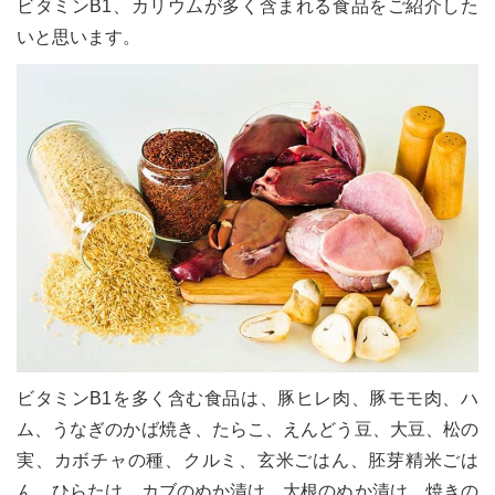
ビタミンB1、カリウムが多く含まれる食品をご紹介した
いと思います。
le[イエノミスタイル] 公式twitterペ
mi style[イエノミスタイル] 公式in
yle[イエノミスタイル] 公式facebookペ
ビタミンB1を多く含む食品は、豚ヒレ肉、豚モモ肉、ハ
ム、うなぎのかば焼き、たらこ、えんどう豆、大豆、松の
実、カボチャの種、クルミ、玄米ごはん、胚芽精米ごは
ん、ひらたけ、カブのぬか漬け、大根のぬか漬け、焼きの