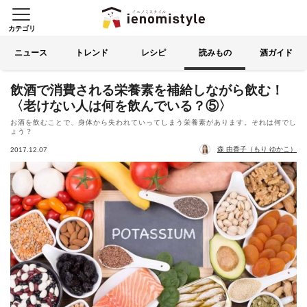
カテゴリ
イエノミスタイル 家飲みを楽
索する
ニュース
トレンド
レシピ
読みもの
酒ガイド
飲酒で消費される栄養素を補給しながら飲む！
〈老けない人は何を飲んでいる？⑤〉
お酒を飲むことで、身体から失われていってしまう栄養素があります。それは何でし
ょう？
森 由香子（もり ゆかこ）
2017.12.07