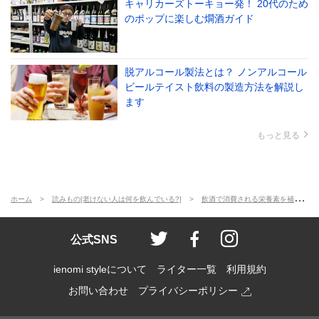
キャリカーズトーキョー発！ 20代のため
のポップに楽しむ燗酒ガイド
脱アルコール製法とは？ ノンアルコール
ビールテイスト飲料の製造方法を解説し
ます
もっと見る
ホーム
読みもの[老けない人は何を飲んでいる?]
飲酒で消費される栄養素を補給しながら飲む！ 〈老けない人は何を飲んでいる？⑤〉
ienomi style
ienomi
ienomi styl
公式SNS
ienomi styleについて
ライター一覧
利用規約
お問い合わせ
プライバシーポリシー