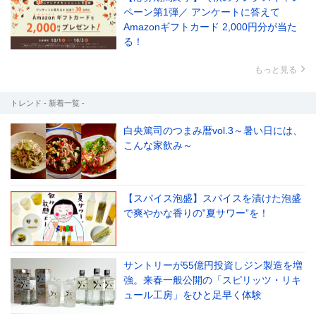
ペーン第1弾／ アンケートに答えて
Amazonギフトカード 2,000円分が当た
る！
もっと見る
トレンド - 新着一覧 -
白央篤司のつまみ暦vol.3～暑い日には、
こんな家飲み～
【スパイス泡盛】スパイスを漬けた泡盛
で爽やかな香りの‟夏サワー”を！
サントリーが55億円投資しジン製造を増
強。来春一般公開の「スピリッツ・リキ
ュール工房」をひと足早く体験