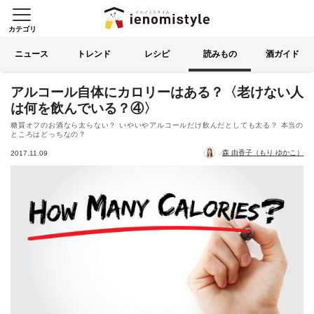
カテゴリ
イエノミスタイル 家飲みを楽
索する
ニュース
トレンド
レシピ
読みもの
酒ガイド
アルコール自体にカロリーはある？〈老けない人
は何を飲んでいる？④〉
糖質オフのお酒なら太らない？ いやいやアルコールだけ飲んだとしても太る？ 本当の
ところはどっちなの？
森 由香子（もり ゆかこ）
2017.11.09