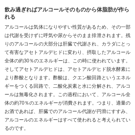
飲み過ぎればアルコールそのものから体脂肪が作ら
れる
アルコールは気体になりやすい性質があるため、その一部
le[イエノミスタイル] 公式twitterペ
mi style[イエノミスタイル] 公式in
yle[イエノミスタイル] 公式facebookペ
は代謝を受けずに呼気や尿からそのまま排泄されます。残
りのアルコールの大部分は肝臓で代謝され、カラダにとっ
て有害なアセトアルデヒドに変わり、摂取したアルコール
全体の約30％のエネルギーは、この時に使われています。
そしてアセトアルデヒドは、アセトアルデヒド脱水酵素に
より酢酸となります。酢酸は、クエン酸回路というエネル
ギーをつくる回路で、二酸化炭素と水に分解され、アルコ
ールは無毒化されます。この過程において、アルコール全
体の約70％のエネルギーが消費されます。つまり、適量の
お酒であれば、肝臓でのアルコール代謝が円滑にすすみ、
アルコールのエネルギーはすべて使われると考えられてい
るのです。