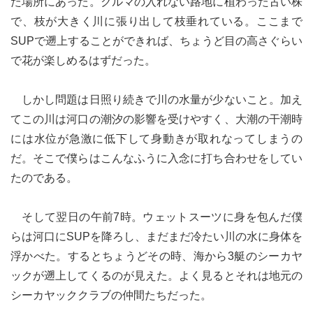
た場所にあった。クルマの入れない路地に植わった古い株
で、枝が大きく川に張り出して枝垂れている。ここまで
SUPで遡上することができれば、ちょうど目の高さぐらい
で花が楽しめるはずだった。
しかし問題は日照り続きで川の水量が少ないこと。加え
てこの川は河口の潮汐の影響を受けやすく、大潮の干潮時
には水位が急激に低下して身動きが取れなってしまうの
だ。そこで僕らはこんなふうに入念に打ち合わせをしてい
たのである。
そして翌日の午前7時。ウェットスーツに身を包んだ僕
らは河口にSUPを降ろし、まだまだ冷たい川の水に身体を
浮かべた。するとちょうどその時、海から3艇のシーカヤ
ックが遡上してくるのが見えた。よく見るとそれは地元の
シーカヤッククラブの仲間たちだった。