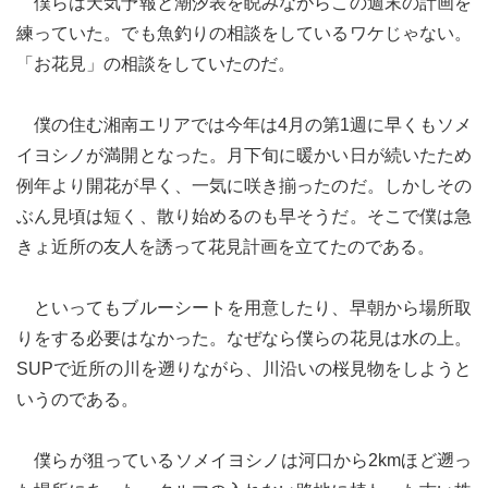
僕らは天気予報と潮汐表を睨みながらこの週末の計画を
練っていた。でも魚釣りの相談をしているワケじゃない。
「お花見」の相談をしていたのだ。
僕の住む湘南エリアでは今年は4月の第1週に早くもソメ
イヨシノが満開となった。月下旬に暖かい日が続いたため
例年より開花が早く、一気に咲き揃ったのだ。しかしその
ぶん見頃は短く、散り始めるのも早そうだ。そこで僕は急
きょ近所の友人を誘って花見計画を立てたのである。
といってもブルーシートを用意したり、早朝から場所取
りをする必要はなかった。なぜなら僕らの花見は水の上。
SUPで近所の川を遡りながら、川沿いの桜見物をしようと
いうのである。
僕らが狙っているソメイヨシノは河口から2kmほど遡っ