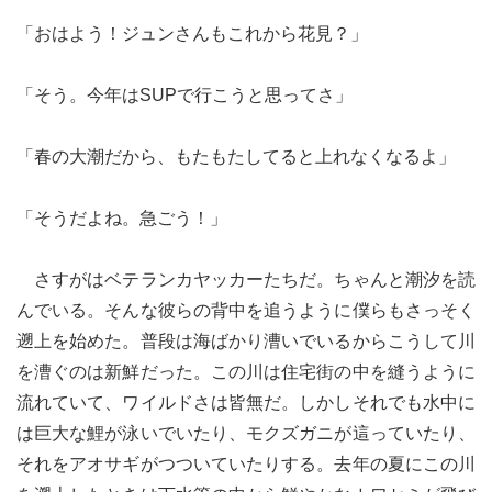
「おはよう！ジュンさんもこれから花見？」
「そう。今年はSUPで行こうと思ってさ」
le[イエノミスタイル] 公式twitterペ
mi style[イエノミスタイル] 公式in
yle[イエノミスタイル] 公式facebookペ
「春の大潮だから、もたもたしてると上れなくなるよ」
「そうだよね。急ごう！」
さすがはベテランカヤッカーたちだ。ちゃんと潮汐を読
んでいる。そんな彼らの背中を追うように僕らもさっそく
遡上を始めた。普段は海ばかり漕いでいるからこうして川
を漕ぐのは新鮮だった。この川は住宅街の中を縫うように
流れていて、ワイルドさは皆無だ。しかしそれでも水中に
は巨大な鯉が泳いでいたり、モクズガニが這っていたり、
それをアオサギがつついていたりする。去年の夏にこの川