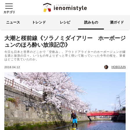
カテゴリ
イエノミスタイル 家飲みを楽
索する
ニュース
トレンド
レシピ
読みもの
酒ガイド
大潮と桜前線《ソラノミダイアリー ホーボージ
ュンのほろ酔い放浪記⑦》
今日も日本と世界のどこかで「空飲み」。アウトドアライターのホーボージュンが綴
る酒と放浪の日々。いつもの年よりずっと早く咲いて散っていった今年の桜を、筆者
はどこで見ていたのか。
HOBOJUN
2018.04.12