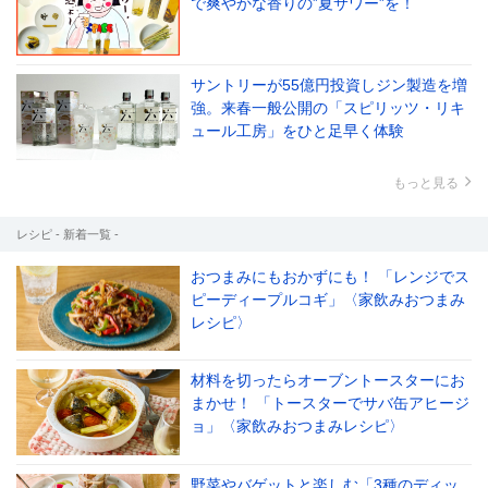
で爽やかな香りの‟夏サワー”を！
サントリーが55億円投資しジン製造を増
強。来春一般公開の「スピリッツ・リキ
ュール工房」をひと足早く体験
もっと見る
レシピ - 新着一覧 -
おつまみにもおかずにも！ 「レンジでス
ピーディープルコギ」〈家飲みおつまみ
レシピ〉
材料を切ったらオーブントースターにお
まかせ！ 「トースターでサバ缶アヒージ
ョ」〈家飲みおつまみレシピ〉
野菜やバゲットと楽しむ「3種のディッ