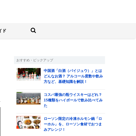
しむ人の情報サイト
検索する
イド
おすすめ・ピックアップ
中国酒「白酒（バイジュウ）」とは
飲
どんなお酒？ アルコール度数や飲み
方など、基礎知識を解説！
キ
コスパ最強の瓶ウイスキーはどれ？
る
15種類をハイボールで飲み比べてみ
た
ローソン限定の冷凍ホルモン鍋「ロ
ーホル」を、ローソン食材でおつま
みアレンジ！