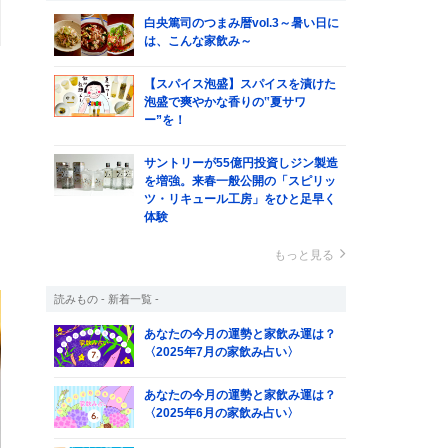
白央篤司のつまみ暦vol.3～暑い日に
は、こんな家飲み～
）
【スパイス泡盛】スパイスを漬けた
よ
泡盛で爽やかな香りの‟夏サワ
ー”を！
サントリーが55億円投資しジン製造
を増強。来春一般公開の「スピリッ
ツ・リキュール工房」をひと足早く
体験
た
もっと見る
読みもの - 新着一覧 -
あなたの今月の運勢と家飲み運は？
〈2025年7月の家飲み占い〉
あなたの今月の運勢と家飲み運は？
〈2025年6月の家飲み占い〉