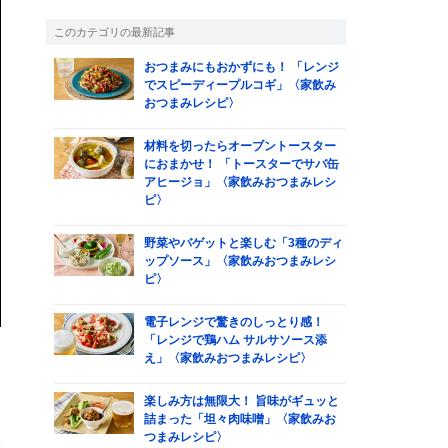
このカテゴリの最新記事
おつまみにもおかずにも！ 「レンジ
でスピーディープルコギ」〈家飲み
おつまみレシピ〉
材料を切ったらオーブントースター
におまかせ！ 「トースターでサバ缶
アヒージョ」〈家飲みおつまみレシ
ピ〉
野菜やバゲットと楽しむ「3種のディ
ップソース」〈家飲みおつまみレシ
ピ〉
電子レンジで驚きのしっとり感！
「レンジで鶏ハム サルサソース添
え」〈家飲みおつまみレシピ〉
楽しみ方は無限大！ 旨味がギュッと
詰まった「坦々肉味噌」〈家飲みお
つまみレシピ〉