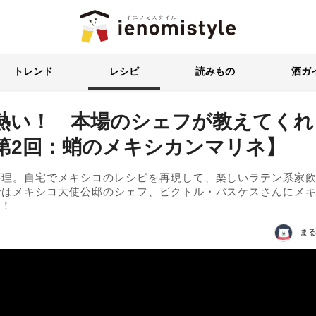
イエノミスタイル 家飲みを楽
トレンド
レシピ
読みもの
酒ガ
が熱い！ 本場のシェフが教えてくれ
第2回：蛸のメキシカンマリネ】
料理。自宅でメキシコのレシピを再現して、楽しいラテン系家
ではメキシコ大使公邸のシェフ、ビクトル・バスケスさんにメ
目！
ま