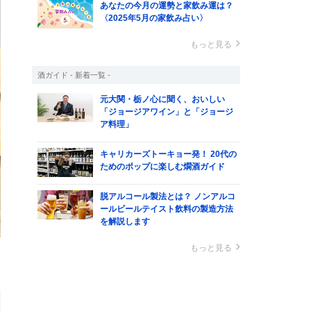
あなたの今月の運勢と家飲み運は？
〈2025年5月の家飲み占い〉
もっと見る
酒ガイド - 新着一覧 -
元大関・栃ノ心に聞く、おいしい
「ジョージアワイン」と「ジョージ
ア料理」
キャリカーズトーキョー発！ 20代の
ためのポップに楽しむ燗酒ガイド
脱アルコール製法とは？ ノンアルコ
ールビールテイスト飲料の製造方法
を解説します
もっと見る
ボ