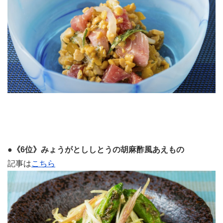
le[イエノミスタイル] 公式twitterペ
mi style[イエノミスタイル] 公式in
yle[イエノミスタイル] 公式facebookペ
●《6位》みょうがとししとうの胡麻酢風あえもの
記事は
こちら