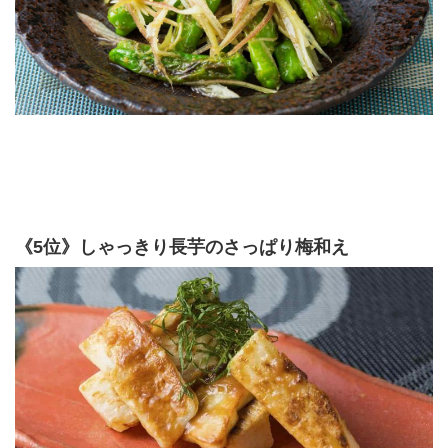
《5位》しゃっきり長芋のさっぱり梅和え