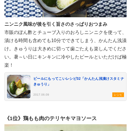
ニンニク風味が後を引く旨さのさっぱりおつまみ
市販のぽん酢とチューブ入りのおろしニンニクを使って、
漬ける時間も含めても10分でできてしまう、かんたん浅漬
け。きゅうりは大きめに切って歯ごたえも楽しんでくださ
い。暑～い日にキンキンに冷やしたビールといただけば極
楽！
ビールにもってこいレシピ02「かんたん浅漬けスタミナ
きゅうり」
2017.06.09
レシピ
《1位》鶏もも肉のテリヤキマヨソース