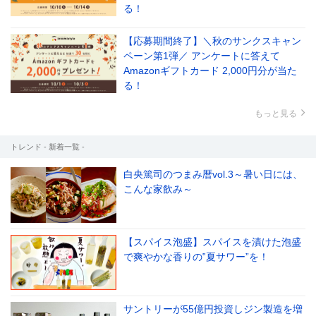
る！
【応募期間終了】＼秋のサンクスキャン
ペーン第1弾／ アンケートに答えて
Amazonギフトカード 2,000円分が当た
る！
もっと見る
トレンド - 新着一覧 -
白央篤司のつまみ暦vol.3～暑い日には、
こんな家飲み～
【スパイス泡盛】スパイスを漬けた泡盛
で爽やかな香りの‟夏サワー”を！
サントリーが55億円投資しジン製造を増