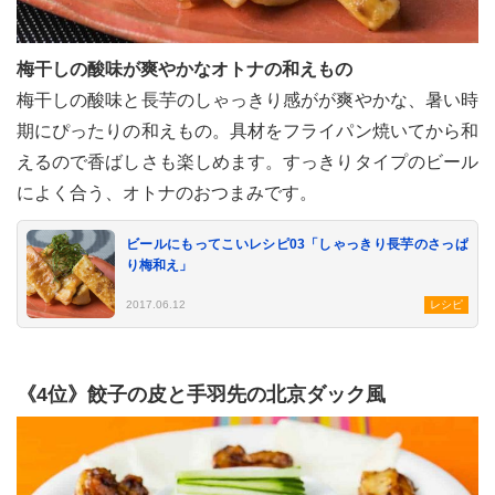
梅干しの酸味が爽やかなオトナの和えもの
梅干しの酸味と長芋のしゃっきり感がが爽やかな、暑い時
期にぴったりの和えもの。具材をフライパン焼いてから和
えるので香ばしさも楽しめます。すっきりタイプのビール
によく合う、オトナのおつまみです。
ビールにもってこいレシピ03「しゃっきり長芋のさっぱ
り梅和え」
2017.06.12
レシピ
《4位》餃子の皮と手羽先の北京ダック風