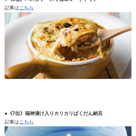
記事は
こちら
●《7位》福神漬け入りカリカリばくだん納豆
記事は
こちら