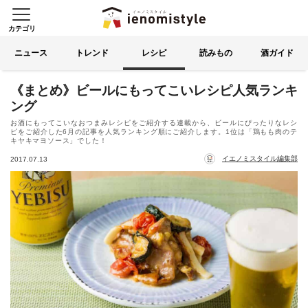
カテゴリ
イエノミスタイル 家飲みを楽
索する
ニュース
トレンド
レシピ
読みもの
酒ガイド
《まとめ》ビールにもってこいレシピ人気ランキ
ング
お酒にもってこいなおつまみレシピをご紹介する連載から、ビールにぴったりなレシ
ピをご紹介した6月の記事を人気ランキング順にご紹介します。1位は「鶏もも肉のテ
キヤキマヨソース」でした！
イエノミスタイル編集部
2017.07.13