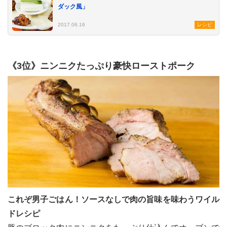
ダック風」
2017.06.16
レシピ
《3位》ニンニクたっぷり豪快ローストポーク
これぞ男子ごはん！ソースなしで肉の旨味を味わうワイル
ドレシピ