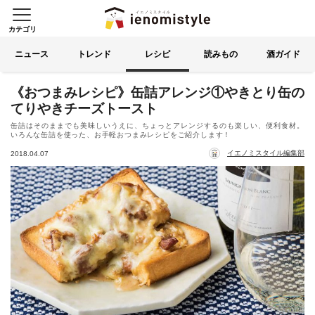
カテゴリ
イエノミスタイル 家飲みを楽
索する
ニュース
トレンド
レシピ
読みもの
酒ガイド
《おつまみレシピ》缶詰アレンジ①やきとり缶の
てりやきチーズトースト
缶詰はそのままでも美味しいうえに、ちょっとアレンジするのも楽しい、便利食材。
いろんな缶詰を使った、お手軽おつまみレシピをご紹介します！
イエノミスタイル編集部
2018.04.07