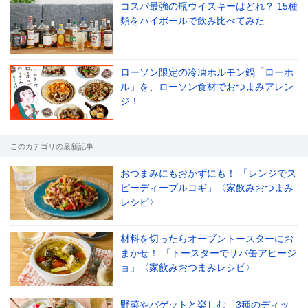
コスパ最強の瓶ウイスキーはどれ？ 15種
類をハイボールで飲み比べてみた
ローソン限定の冷凍ホルモン鍋「ローホ
ル」を、ローソン食材でおつまみアレン
ジ！
このカテゴリの最新記事
おつまみにもおかずにも！ 「レンジでス
ピーディープルコギ」〈家飲みおつまみ
レシピ〉
材料を切ったらオーブントースターにお
まかせ！ 「トースターでサバ缶アヒージ
ョ」〈家飲みおつまみレシピ〉
野菜やバゲットと楽しむ「3種のディッ