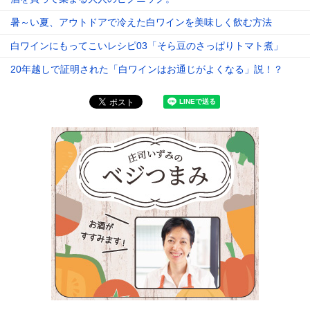
暑～い夏、アウトドアで冷えた白ワインを美味しく飲む方法
白ワインにもってこいレシピ03「そら豆のさっぱりトマト煮」
le[イエノミスタイル] 公式twitterペ
mi style[イエノミスタイル] 公式in
yle[イエノミスタイル] 公式facebookペ
20年越しで証明された「白ワインはお通じがよくなる」説！？