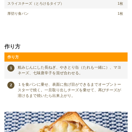
スライスチーズ（とろけるタイプ）
1枚
厚切り食パン
1枚
作り方
作り方
粗みじんにした長ねぎ、やきとり缶（たれも一緒に）、マヨ
ネーズ、七味唐辛子を混ぜ合わせる。
１を食パンに乗せ、表面に焦げ目ができるまでオーブントー
スターで焼く。一旦取り出しチーズを乗せて、再びチーズが
溶けるまで焼いたら出来上がり。