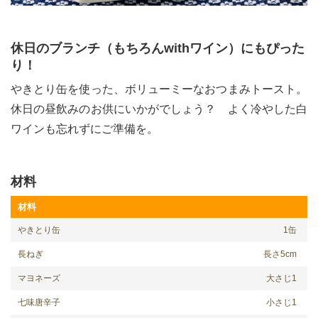
休日のブランチ（もちろんwithワイン）にもぴった
り！
やきとり缶を使った、ボリューミーなおつまみトースト。
休日の昼飲みのお供にいかがでしょう？ よく冷やした白
ワインも忘れずにご準備を。
材料
材料
やきとり缶
1缶
長ねぎ
長さ5cm
マヨネーズ
大さじ1
七味唐辛子
小さじ1