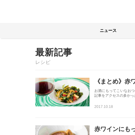
ニュース
39ページ目
最新記事
レシピ
《まとめ》赤
お酒にもってこいなおつ
記事をアクセスの多かっ
2017.10.18
赤ワインにもっ