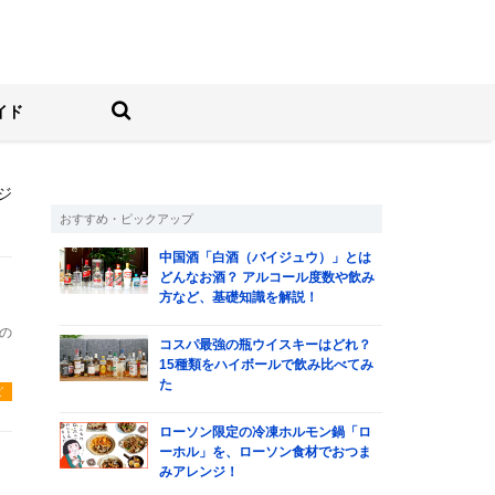
しむ人の情報サイト
検索する
イド
ージ
おすすめ・ピックアップ
中国酒「白酒（バイジュウ）」とは
どんなお酒？ アルコール度数や飲み
方など、基礎知識を解説！
の
コスパ最強の瓶ウイスキーはどれ？
15種類をハイボールで飲み比べてみ
た
ピ
ローソン限定の冷凍ホルモン鍋「ロ
ーホル」を、ローソン食材でおつま
みアレンジ！