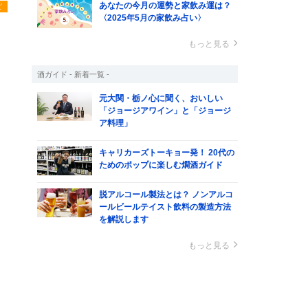
あなたの今月の運勢と家飲み運は？
ピ
〈2025年5月の家飲み占い〉
もっと見る
酒ガイド - 新着一覧 -
元大関・栃ノ心に聞く、おいしい
「ジョージアワイン」と「ジョージ
ア料理」
キャリカーズトーキョー発！ 20代の
ためのポップに楽しむ燗酒ガイド
脱アルコール製法とは？ ノンアルコ
ールビールテイスト飲料の製造方法
を解説します
もっと見る