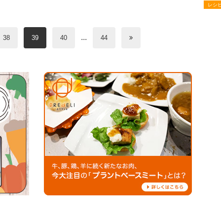
レシ
...
38
39
40
44