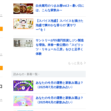
白央篤司のつまみ暦vol.3～暑い日に
は、こんな家飲み～
ニ
【スパイス泡盛】スパイスを漬けた
泡盛で爽やかな香りの‟夏サワ
ピ
ー”を！
サントリーが55億円投資しジン製造
を増強。来春一般公開の「スピリッ
ツ・リキュール工房」をひと足早く
体験
ニ
もっと見る
ピ
読みもの - 新着一覧 -
あなたの今月の運勢と家飲み運は？
コ
〈2025年7月の家飲み占い〉
あなたの今月の運勢と家飲み運は？
ニ
〈2025年6月の家飲み占い〉