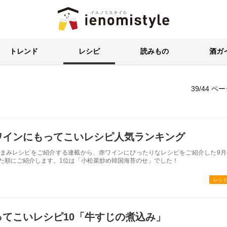
イエノミスタイル 家飲みを楽
トレンド
レシピ
読みもの
酒ガ
39/44 ペ
ワインにもってこいレシピ人気ランキング
まみレシピをご紹介する連載から、赤ワインにぴったりなレシピをご紹介した9月
た順にご紹介します。1位は「小松菜炒め韓国海苔のせ」でした！
レシ
てこいレシピ10「牛すじの煮込み」