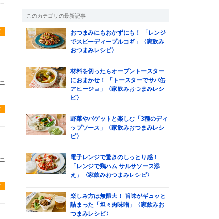
ニ
このカテゴリの最新記事
ピ
おつまみにもおかずにも！ 「レンジ
でスピーディープルコギ」〈家飲み
おつまみレシピ〉
材料を切ったらオーブントースター
におまかせ！ 「トースターでサバ缶
ニ
アヒージョ」〈家飲みおつまみレシ
ピ〉
ピ
野菜やバゲットと楽しむ「3種のディ
ップソース」〈家飲みおつまみレシ
ピ〉
電子レンジで驚きのしっとり感！
ニ
「レンジで鶏ハム サルサソース添
え」〈家飲みおつまみレシピ〉
ピ
楽しみ方は無限大！ 旨味がギュッと
詰まった「坦々肉味噌」〈家飲みお
つまみレシピ〉