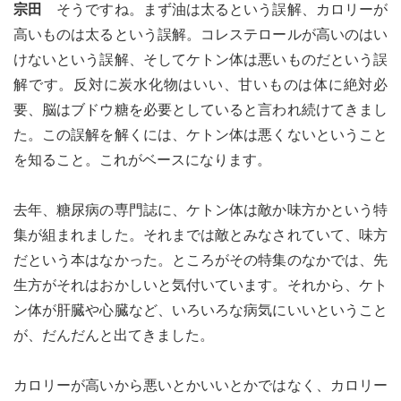
宗田
そうですね。まず油は太るという誤解、カロリーが
高いものは太るという誤解。コレステロールが高いのはい
けないという誤解、そしてケトン体は悪いものだという誤
解です。反対に炭水化物はいい、甘いものは体に絶対必
要、脳はブドウ糖を必要としていると言われ続けてきまし
た。この誤解を解くには、ケトン体は悪くないということ
を知ること。これがベースになります。
去年、糖尿病の専門誌に、ケトン体は敵か味方かという特
集が組まれました。それまでは敵とみなされていて、味方
だという本はなかった。ところがその特集のなかでは、先
生方がそれはおかしいと気付いています。それから、ケト
ン体が肝臓や心臓など、いろいろな病気にいいということ
が、だんだんと出てきました。
カロリーが高いから悪いとかいいとかではなく、カロリー