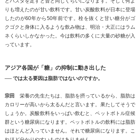
とパスタを足すと昔と同じくらいになります。そして何よ
りも増えたのが甘い飲料です。甘い炭酸飲料が日本に登場
したのが60年から50年前です。栓を抜くと甘い糖分がゴ
クゴクと身体に入るような飲み物は、明治・大正にはラム
ネくらいしかなかった。今は飲料の多くに大量の砂糖が入
っています。
アジア各国が「糖」の抑制に動き出した
── では太る要因は脂肪ではないのですか。
宗田
栄養の先生たちは、脂肪を摂っているから、脂肪は
カロリーが高いから太るんだと言います。果たしてそうで
しょうか。炭酸飲料をいっぱい飲むと、ペットボトル症候
群という糖尿病になります。ペットボトルの飲料には脂肪
はほとんど入っていません。それで糖尿病になります。こ
れほど分かりやすいものはありません。