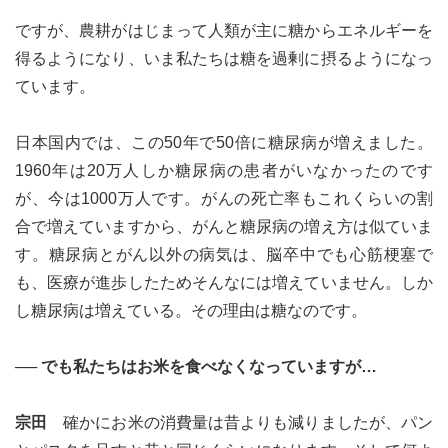
ですが、農耕がはじまって人類が主に糖からエネルギーを
得るようになり、いま私たちは糖を過剰に摂るようになっ
ています。
le[イエノミスタイル] 公式twitterペ
mi style[イエノミスタイル] 公式in
yle[イエノミスタイル] 公式facebookペ
日本国内では、この50年で50倍に糖尿病が増えました。
1960年は20万人しか糖尿病の患者がいなかったのです
が、今は1000万人です。がんの死亡率もこれくらいの割
合で増えていますから、がんと糖尿病の増え方は似ていま
す。糖尿病とがん以外の病気は、脳卒中でも心筋梗塞で
も、医療が進歩したためそんなには増えていません。しか
し糖尿病は増えている。その理由は糖なのです。
── でも私たちはお米を食べなくなっていますが…
宗田
確かにお米の消費量は昔よりも減りましたが、パン