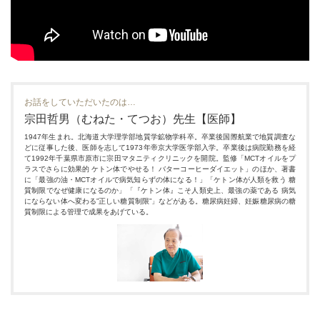
お話をしていただいたのは…
宗田哲男（むねた・てつお）先生【医師】
1947年生まれ。北海道大学理学部地質学鉱物学科卒。卒業後国際航業で地質調査な
どに従事した後、医師を志して1973年帝京大学医学部入学。卒業後は病院勤務を経
て1992年千葉県市原市に宗田マタニティクリニックを開院。監修「MCTオイルをプ
ラスでさらに効果的 ケトン体でやせる！ バターコーヒーダイエット」のほか、著書
に「最強の油・MCTオイルで病気知らずの体になる！」「ケトン体が人類を救う 糖
質制限でなぜ健康になるのか」「『ケトン体』こそ人類史上、最強の薬である 病気
にならない体へ変わる”正しい糖質制限”」などがある。糖尿病妊婦、妊娠糖尿病の糖
質制限による管理で成果をあげている。