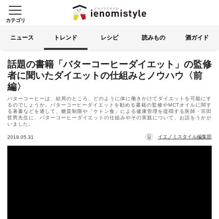
カテゴリ
イエノミスタイル 家飲みを楽
索する
ニュース
トレンド
レシピ
読みもの
酒ガイド
話題の書籍「バターコーヒーダイエット」の監修
者に聞いたダイエットの仕組みとノウハウ〈前
編〉
バターコーヒーは、結局のところ、どのように体に働きかけてダイエットを可能にす
るのでしょうか。バターコーヒーダイエットを勧める書籍の監修やMCTオイルに関す
る著書などを通して、糖質制限や「ケトン食」による健康管理を提唱する医師・宗田
哲男先生に、バターコーヒーダイエットの仕組みやその実践について、お話をうかが
いました。
イエノミスタイル編集部
2018.05.31