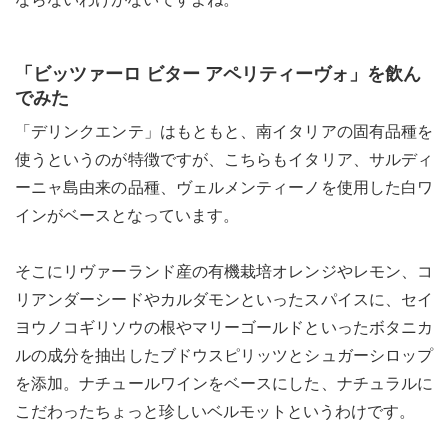
「ビッツァーロ ビター アペリティーヴォ」を飲ん
でみた
le[イエノミスタイル] 公式twitterペ
mi style[イエノミスタイル] 公式in
yle[イエノミスタイル] 公式facebookペ
「デリンクエンテ」はもともと、南イタリアの固有品種を
使うというのが特徴ですが、こちらもイタリア、サルディ
ーニャ島由来の品種、ヴェルメンティーノを使用した白ワ
インがベースとなっています。
そこにリヴァーランド産の有機栽培オレンジやレモン、コ
リアンダーシードやカルダモンといったスパイスに、セイ
ヨウノコギリソウの根やマリーゴールドといったボタニカ
ルの成分を抽出したブドウスピリッツとシュガーシロップ
を添加。ナチュールワインをベースにした、ナチュラルに
こだわったちょっと珍しいベルモットというわけです。