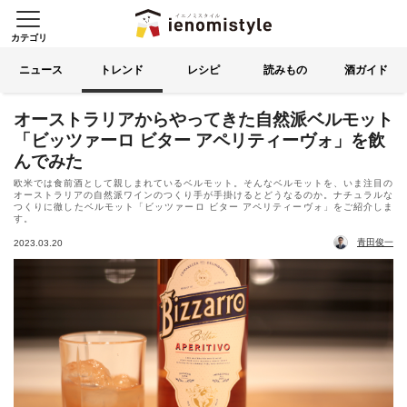
カテゴリ
イエノミスタイル 家飲みを楽
索する
ニュース
トレンド
レシピ
読みもの
酒ガイド
オーストラリアからやってきた自然派ベルモット
「ビッツァーロ ビター アペリティーヴォ」を飲
んでみた
欧米では食前酒として親しまれているベルモット。そんなベルモットを、いま注目の
オーストラリアの自然派ワインのつくり手が手掛けるとどうなるのか。ナチュラルな
つくりに徹したベルモット「ビッツァーロ ビター アペリティーヴォ」をご紹介しま
す。
青田俊一
2023.03.20