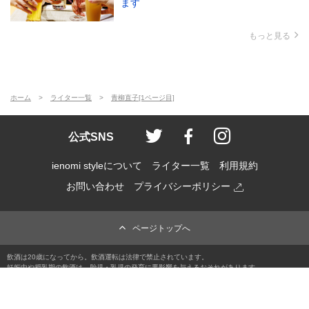
ます
もっと見る
ホーム
ライター一覧
青柳直子[1ページ目]
ienomi style
ienomi
ienomi styl
公式SNS
ienomi styleについて
ライター一覧
利用規約
お問い合わせ
プライバシーポリシー
ページトップへ
飲酒は20歳になってから。飲酒運転は法律で禁止されています。
妊娠中や授乳期の飲酒は、胎児・乳児の発育に悪影響を与えるおそれがあります。
© 2017
-2026 contentsbrain.inc 無断転載禁止