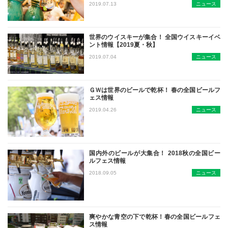
クラフトビールが一大ブームを起こし
2019.07.13
ニュース
世界のウイスキーが集合！ 全国ウイスキーイベ
ント情報【2019夏・秋】
日本初のウイスキー＆スピリッツ品評
2019.07.04
ニュース
ＧＷは世界のビールで乾杯！ 春の全国ビールフ
ェス情報
東京、名古屋、大阪、広島、福岡･･
2019.04.26
ニュース
国内外のビールが大集合！ 2018秋の全国ビー
ルフェス情報
埼玉、川崎、東京、福岡、熊本、横浜
2018.09.05
ニュース
爽やかな青空の下で乾杯！春の全国ビールフェ
ス情報