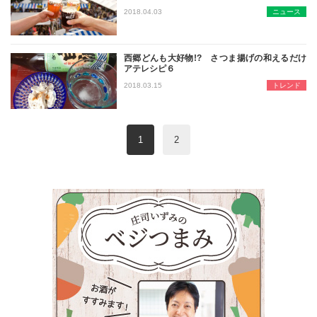
海外ビールや日本全国のクラフトビー
2018.04.03
ニュース
西郷どんも大好物!? さつま揚げの和えるだけ
アテレシピ６
大河ドラマ「西郷どん」、盛り上がっ
2018.03.15
トレンド
1
2