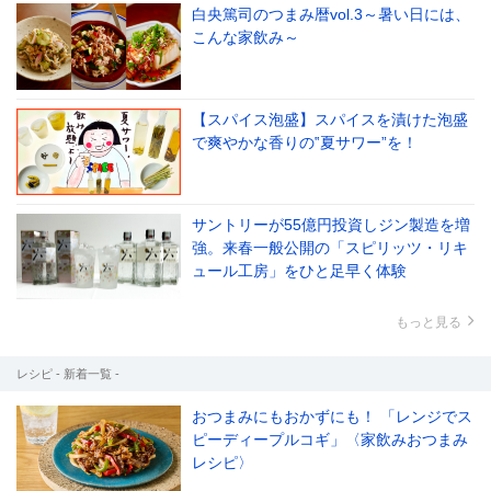
白央篤司のつまみ暦vol.3～暑い日には、
こんな家飲み～
【スパイス泡盛】スパイスを漬けた泡盛
で爽やかな香りの‟夏サワー”を！
サントリーが55億円投資しジン製造を増
強。来春一般公開の「スピリッツ・リキ
ュール工房」をひと足早く体験
もっと見る
レシピ - 新着一覧 -
おつまみにもおかずにも！ 「レンジでス
ピーディープルコギ」〈家飲みおつまみ
レシピ〉