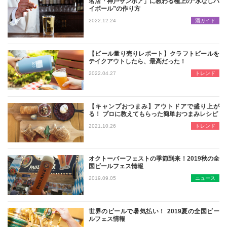
名店「神戸サンボア」に教わる極上の“氷なしハ
イボール”の作り方
「サンボア」といえばハイボールの名
2022.12.24
酒ガイド
【ビール量り売りレポート】クラフトビールを
テイクアウトしたら、最高だった！
日本の大手ビールメーカーが造ってい
2022.04.27
トレンド
【キャンプおつまみ】アウトドアで盛り上が
る！ プロに教えてもらった簡単おつまみレシピ
コロナ禍で一大ブームのキャンプ。普
2021.10.26
トレンド
オクトーバーフェストの季節到来！2019秋の全
国ビールフェス情報
毎年秋にドイツで行われるオクトーバ
2019.09.05
ニュース
世界のビールで暑気払い！ 2019夏の全国ビー
ルフェス情報