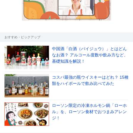
le[イエノミスタイル] 公式twitterペ
mi style[イエノミスタイル] 公式in
yle[イエノミスタイル] 公式facebookペ
おすすめ・ピックアップ
中国酒「白酒（バイジュウ）」とはどん
なお酒？ アルコール度数や飲み方など、
基礎知識を解説！
コスパ最強の瓶ウイスキーはどれ？ 15種
類をハイボールで飲み比べてみた
ローソン限定の冷凍ホルモン鍋「ローホ
ル」を、ローソン食材でおつまみアレン
ジ！