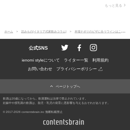
もっと見る
ホーム
読みもの[イタリア式家飲みコラム]
本場ナポリのピザに合うワインはこれだ！
ienomi style
ienomi
ienomi styl
公式SNS
ienomi styleについて
ライター一覧
利用規約
お問い合わせ
プライバシーポリシー
ページトップへ
飲酒は20歳になってから。飲酒運転は法律で禁止されています。
妊娠中や授乳期の飲酒は、胎児・乳児の発育に悪影響を与えるおそれがあります。
© 2017
-2026 contentsbrain.inc 無断転載禁止