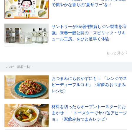
で爽やかな香りの‟夏サワー”を！
サントリーが55億円投資しジン製造を増
強。来春一般公開の「スピリッツ・リキ
ュール工房」をひと足早く体験
もっと見る
レシピ - 新着一覧 -
おつまみにもおかずにも！ 「レンジでス
ピーディープルコギ」〈家飲みおつまみ
レシピ〉
材料を切ったらオーブントースターにお
まかせ！ 「トースターでサバ缶アヒージ
ョ」〈家飲みおつまみレシピ〉