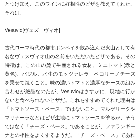
とつけ加え、このワインに好相性のピザを教えてくれた。
それは、
Vesuvio[ヴェズーヴィオ]
古代ローマ時代の都市ポンペイを飲み込んだ火山として有
名なヴェスヴィオ山の名前をいただいたピザである。その
特徴は、この山の麓で生産される食材、ミニトマト(赤と
黄色)、バジル、水牛のモッツァレラ、ペコリーノチーズ
を乗せて焼くこと。味の濃いトマトと濃厚なチーズの組み
合わせが絶品なのだが、Vesuvioはさすがに、現地に行か
ないと食べられないピザだ。これをすすめてくれた理由は
「トマトソース・ベース」ではないこと。マルゲリータや
マリナーラなどはピザ生地にトマトソースを塗るが、そう
ではなく「チーズ・ベース」であることが、ファランギー
ナとの相性をよくするようだ。「チーズ・ベース」であれ