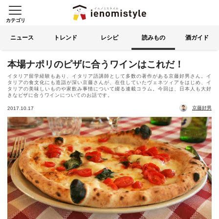
カテゴリ
イエノミスタイル 家飲みを楽
索する
ニュース
トレンド
レシピ
読みもの
酒ガイド
本場ナポリのピザに合うワインはこれだ！
イタリア留学経験もあり、イタリア語講師として多数の著作がある京藤好男さん。イ
タリアの食文化にも造詣が深い京藤さんが、在住していたヴェネツィアをはじめ、イ
タリアの美味しいものや家飲み事情について綴る連載コラム。今回は、日本人も大好
きなピザに合うワインについてのお話です。
京藤好男
2017.10.17