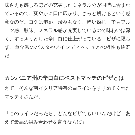
味さえも感じるほどの充実したミネラル分が同時に含まれ
ているので、爽やかに口に広がり、さっと解けるという感
覚なのだ。コクは弱め、渋みもなく、軽い感じ。でもフル
le[イエノミスタイル] 公式twitterペ
mi style[イエノミスタイル] 公式in
ーツ感、酸味、ミネラル感が充実しているので味わいは深
yle[イエノミスタイル] 公式facebookペ
く、すっきりとした辛口白に仕上がっている。ピザに限ら
ず、魚介系のパスタやメインディッシュとの相性も抜群
だ。
カンパニア州の辛口白にベストマッチのピザとは
さて、そんな南イタリア特有の白ワインをすすめてくれた
マッテオさんが、
「このワインだったら、どんなピザでもいいんだけど、あ
えて最高の組み合わせを言うならば」