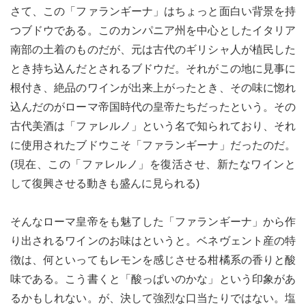
さて、この「ファランギーナ」はちょっと面白い背景を持
つブドウである。このカンパニア州を中心としたイタリア
南部の土着のものだが、元は古代のギリシャ人が植民した
とき持ち込んだとされるブドウだ。それがこの地に見事に
根付き、絶品のワインが出来上がったとき、その味に惚れ
込んだのがローマ帝国時代の皇帝たちだったという。その
古代美酒は「ファレルノ」という名で知られており、それ
に使用されたブドウこそ「ファランギーナ」だったのだ。
(現在、この「ファレルノ」を復活させ、新たなワインと
して復興させる動きも盛んに見られる)
そんなローマ皇帝をも魅了した「ファランギーナ」から作
り出されるワインのお味はというと。ベネヴェント産の特
徴は、何といってもレモンを感じさせる柑橘系の香りと酸
味である。こう書くと「酸っぱいのかな」という印象があ
るかもしれない。が、決して強烈な口当たりではない。塩