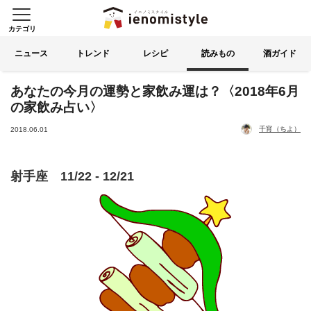
カテゴリ
イエノミスタイル 家飲みを楽
索する
ニュース
トレンド
レシピ
読みもの
酒ガイド
あなたの今月の運勢と家飲み運は？〈2018年6月
の家飲み占い〉
千宵（ちよ）
2018.06.01
射手座 11/22 - 12/21