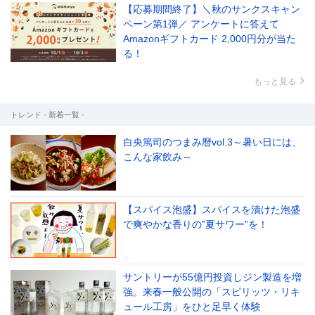
【応募期間終了】＼秋のサンクスキャン
ペーン第1弾／ アンケートに答えて
Amazonギフトカード 2,000円分が当た
る！
もっと見る
トレンド - 新着一覧 -
白央篤司のつまみ暦vol.3～暑い日には、
こんな家飲み～
【スパイス泡盛】スパイスを漬けた泡盛
で爽やかな香りの‟夏サワー”を！
サントリーが55億円投資しジン製造を増
強。来春一般公開の「スピリッツ・リキ
ュール工房」をひと足早く体験