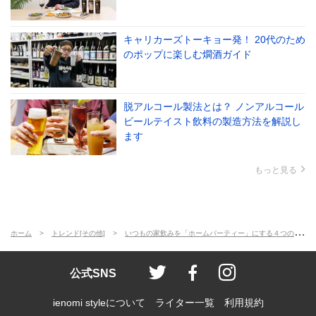
キャリカーズトーキョー発！ 20代のため
のポップに楽しむ燗酒ガイド
脱アルコール製法とは？ ノンアルコール
ビールテイスト飲料の製造方法を解説し
ます
もっと見る
ホーム
トレンド[その他]
いつもの家飲みを「ホームパーティー」にする４つのコツとは？
ienomi style
ienomi
ienomi styl
公式SNS
ienomi styleについて
ライター一覧
利用規約