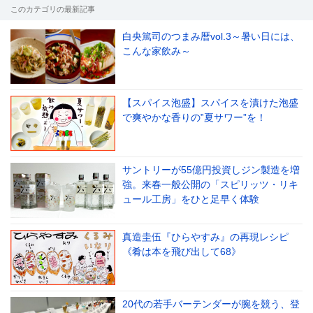
このカテゴリの最新記事
白央篤司のつまみ暦vol.3～暑い日には、
こんな家飲み～
【スパイス泡盛】スパイスを漬けた泡盛
で爽やかな香りの‟夏サワー”を！
サントリーが55億円投資しジン製造を増
強。来春一般公開の「スピリッツ・リキ
ュール工房」をひと足早く体験
真造圭伍『ひらやすみ』の再現レシピ
《肴は本を飛び出して68》
20代の若手バーテンダーが腕を競う、登