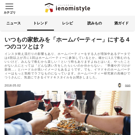
カテゴリ
イエノミスタイル 家飲みを楽
索する
ニュース
トレンド
レシピ
読みもの
酒ガイド
いつもの家飲みを「ホームパーティー」にする４
つのコツとは？
インスタ映え流行りの影響もあり、ホームパーティーをする人が増加中あるデータで
は4割以上が月に1回はホームパーティーに参加しているとか。確かに1人で飲むのも
いいけど、みんなで飲むから楽しい！という時もありますよねとはいえ、やったこと
がない人にとっては「どんな誘い方をしたらいいのか分からない」「準備や片づけが
面倒…」とハードルが高いイメージもあるようです。でも、イマドキのホームパーテ
ィーはもっと気軽でラフなものになっています。ホームパーティー研究家の高橋ひで
つうさんに、気楽にできるイマドキスタイルをお聞きしました。
non
2018.05.02