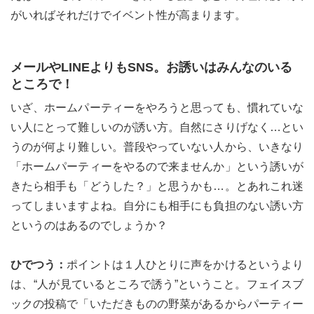
がいればそれだけでイベント性が高まります。
メールやLINEよりもSNS。お誘いはみんなのいる
le[イエノミスタイル] 公式twitterペ
mi style[イエノミスタイル] 公式in
yle[イエノミスタイル] 公式facebookペ
ところで！
いざ、ホームパーティーをやろうと思っても、慣れていな
い人にとって難しいのが誘い方。自然にさりげなく…とい
うのが何より難しい。普段やっていない人から、いきなり
「ホームパーティーをやるので来ませんか」という誘いが
きたら相手も「どうした？」と思うかも…。とあれこれ迷
ってしまいますよね。自分にも相手にも負担のない誘い方
というのはあるのでしょうか？
ひでつう：
ポイントは１人ひとりに声をかけるというより
は、“人が見ているところで誘う”ということ。フェイスブ
ックの投稿で「いただきものの野菜があるからパーティー