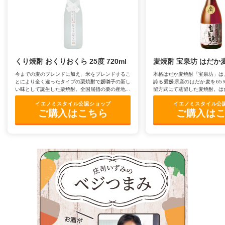
le[イエノミスタイル] 公式twitterペ
mi style[イエノミスタイル] 公式in
yle[イエノミスタイル] 公式facebookペ
くり焼酎 おくりおくら 25度 720ml
麦焼酎 宝泉坊 はだか麦2
今までの麦のブレンドに加え、米をブレンドするこ
本格はだか麦焼酎「宝泉坊」は
とにより全く違ったタイプの栗焼酎で媛囃子の新し
誇る愛媛県産のはだか麦を65
い味として誕生した栗焼酎。全国屈指の栗の産地四
留方式にて蒸留した麦焼酎。は
国奥伊予の地栗を100%使用し皮を丁寧にむき取
りとコクのある味に仕上がって
イエノミスタイル公認ショップ
イエノミスタイル公
り、低温でゆっくりと蒸留しまろやかに香り高く仕
ご購入はこちら
ご購入は
上げられています。さらにに３年間貯蔵熟成させ、
栗のほのかな香りと甘味が特徴となっています。糖
分は一切添加していない自然の甘さの栗焼酎です。