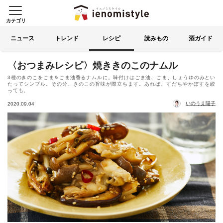
カテゴリ
イエノミスタイル 家飲みを楽
索する
ニュース
トレンド
レシピ
読みもの
酒ガイド
〈おつまみレシピ〉焼ききのこのナムル
3種のきのこをごま＆ごま油香るナムルに。味付けはごま油、ごま、しょうゆのみとい
たってシンプル。その分、きのこの旨味が際立ちます。あれば、すだちやかぼすを絞
っても。
いのうえ陽子
2020.09.04