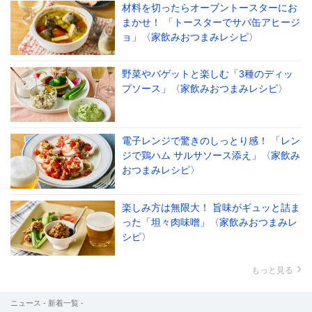
材料を切ったらオーブントースターにお
まかせ！ 「トースターでサバ缶アヒージ
ョ」〈家飲みおつまみレシピ〉
野菜やバゲットと楽しむ「3種のディッ
プソース」〈家飲みおつまみレシピ〉
電子レンジで驚きのしっとり感！ 「レン
ジで鶏ハム サルサソース添え」〈家飲み
おつまみレシピ〉
楽しみ方は無限大！ 旨味がギュッと詰ま
った「坦々肉味噌」〈家飲みおつまみレ
シピ〉
もっと見る
ニュース - 新着一覧 -