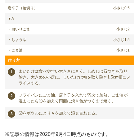
唐辛子（輪切り）
小さじ0.5
▼A
・白いりごま
小さじ2
・しょうゆ
小さじ1.5
・ごま油
小さじ1
作り方
まいたけは食べやすい大きさにさく。しめじは石づきを取り
除き、大きめの小房に。しいたけは軸を取り除き1.5cm幅にス
ライスする。
フライパンにごま油、唐辛子を入れて弱火で加熱。ごま油が
温まったら①を加えて両面に焼き色がつくまで焼く。
②をボウルにとりＡを加えて混ぜ合わせる。
※記事の情報は2020年9月4日時点のものです。