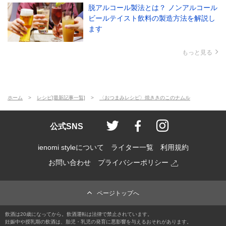
脱アルコール製法とは？ ノンアルコール
ビールテイスト飲料の製造方法を解説し
ます
もっと見る
ホーム
レシピ[最新記事一覧]
〈おつまみレシピ〉焼ききのこのナムル
ienomi style
ienomi
ienomi styl
公式SNS
ienomi styleについて
ライター一覧
利用規約
お問い合わせ
プライバシーポリシー
ページトップへ
飲酒は20歳になってから。飲酒運転は法律で禁止されています。
妊娠中や授乳期の飲酒は、胎児・乳児の発育に悪影響を与えるおそれがあります。