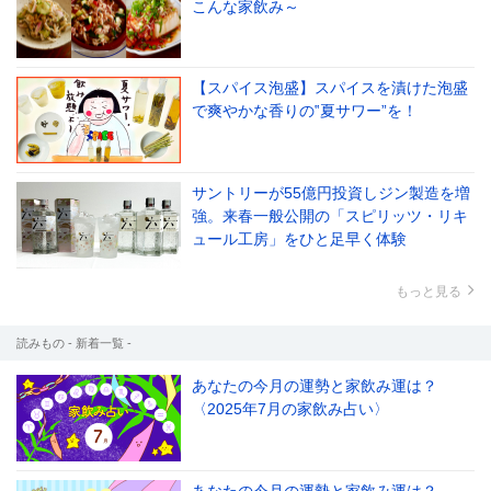
こんな家飲み～
【スパイス泡盛】スパイスを漬けた泡盛
で爽やかな香りの‟夏サワー”を！
サントリーが55億円投資しジン製造を増
強。来春一般公開の「スピリッツ・リキ
ュール工房」をひと足早く体験
もっと見る
読みもの - 新着一覧 -
あなたの今月の運勢と家飲み運は？
〈2025年7月の家飲み占い〉
あなたの今月の運勢と家飲み運は？