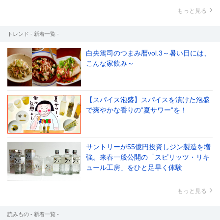
もっと見る
トレンド - 新着一覧 -
白央篤司のつまみ暦vol.3～暑い日には、
こんな家飲み～
【スパイス泡盛】スパイスを漬けた泡盛
で爽やかな香りの‟夏サワー”を！
サントリーが55億円投資しジン製造を増
強。来春一般公開の「スピリッツ・リキ
ュール工房」をひと足早く体験
もっと見る
読みもの - 新着一覧 -