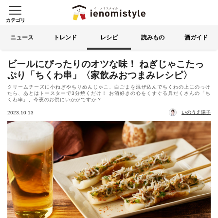
カテゴリ
イエノミスタイル 家飲みを楽
索する
ニュース
トレンド
レシピ
読みもの
酒ガイド
ビールにぴったりのオツな味！ ねぎじゃこたっ
ぷり「ちくわ串」〈家飲みおつまみレシピ〉
クリームチーズに小ねぎやちりめんじゃこ、白ごまを混ぜ込んでちくわの上にのっけ
たら、あとはトースターで3分焼くだけ！ お酒好きの心をくすぐる具だくさんの「ち
くわ串」、今夜のお供にいかがですか？
いのうえ陽子
2023.10.13