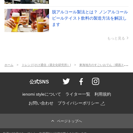
脱アルコール製法とは？ ノンアルコール
ビールテイスト飲料の製造方法を解説し
ます
もっと見る
ホーム
トレンド[さけ通信（酒文化研究所）]
東海地方のすごいおでん〈燗酒ステーション「ご当地おでんに燗酒～両国駅で飲みましょう」その③〉
ienomi style
ienomi
ienomi styl
公式SNS
ienomi styleについて
ライター一覧
利用規約
お問い合わせ
プライバシーポリシー
ページトップへ