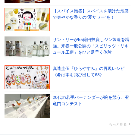
【スパイス泡盛】スパイスを漬けた泡盛
で爽やかな香りの‟夏サワー”を！
サントリーが55億円投資しジン製造を増
強。来春一般公開の「スピリッツ・リキ
ュール工房」をひと足早く体験
真造圭伍『ひらやすみ』の再現レシピ
《肴は本を飛び出して68》
20代の若手バーテンダーが腕を競う、登
竜門コンテスト
もっと見る