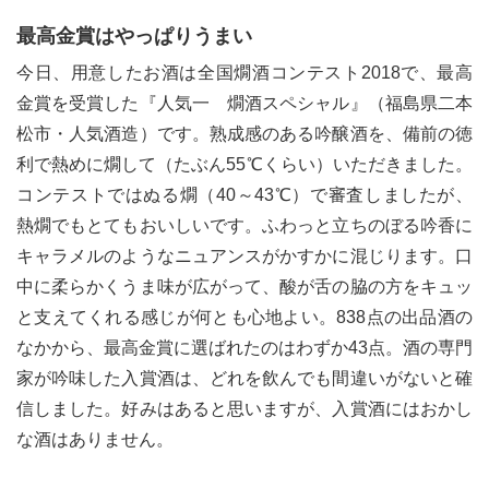
最高金賞はやっぱりうまい
今日、用意したお酒は全国燗酒コンテスト2018で、最高
金賞を受賞した『人気一 燗酒スペシャル』（福島県二本
松市・人気酒造）です。熟成感のある吟醸酒を、備前の徳
利で熱めに燗して（たぶん55℃くらい）いただきました。
コンテストではぬる燗（40～43℃）で審査しましたが、
熱燗でもとてもおいしいです。ふわっと立ちのぼる吟香に
キャラメルのようなニュアンスがかすかに混じります。口
中に柔らかくうま味が広がって、酸が舌の脇の方をキュッ
と支えてくれる感じが何とも心地よい。838点の出品酒の
なかから、最高金賞に選ばれたのはわずか43点。酒の専門
家が吟味した入賞酒は、どれを飲んでも間違いがないと確
信しました。好みはあると思いますが、入賞酒にはおかし
な酒はありません。