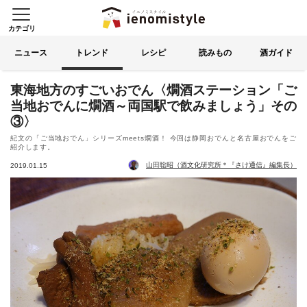
カテゴリ
イエノミスタイル 家飲みを楽
索する
ニュース
トレンド
レシピ
読みもの
酒ガイド
東海地方のすごいおでん〈燗酒ステーション「ご
当地おでんに燗酒～両国駅で飲みましょう」その
③〉
紀文の「ご当地おでん」シリーズmeets燗酒！ 今回は静岡おでんと名古屋おでんをご
紹介します。
山田聡昭（酒文化研究所＊『さけ通信』編集長）
2019.01.15