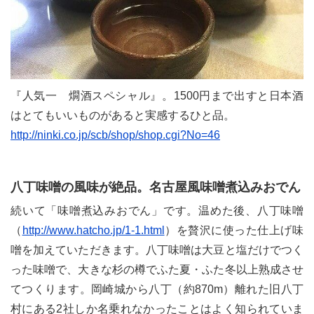
『人気一 燗酒スペシャル』。1500円まで出すと日本酒
はとてもいいものがあると実感するひと品。
http://ninki.co.jp/scb/shop/shop.cgi?No=46
八丁味噌の風味が絶品。名古屋風味噌煮込みおでん
続いて「味噌煮込みおでん」です。温めた後、八丁味噌
（
http://www.hatcho.jp/1-1.html
）を贅沢に使った仕上げ味
噌を加えていただきます。八丁味噌は大豆と塩だけでつく
った味噌で、大きな杉の樽でふた夏・ふた冬以上熟成させ
てつくります。岡崎城から八丁（約870m）離れた旧八丁
村にある2社しか名乗れなかったことはよく知られていま