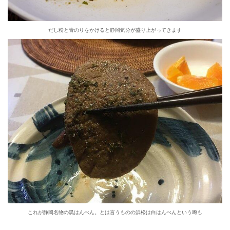
だし粉と青のりをかけると静岡気分が盛り上がってきます
le[イエノミスタイル] 公式twitterペ
mi style[イエノミスタイル] 公式in
yle[イエノミスタイル] 公式facebookペ
これが静岡名物の黒はんぺん。とは言うものの浜松は白はんぺんという噂も