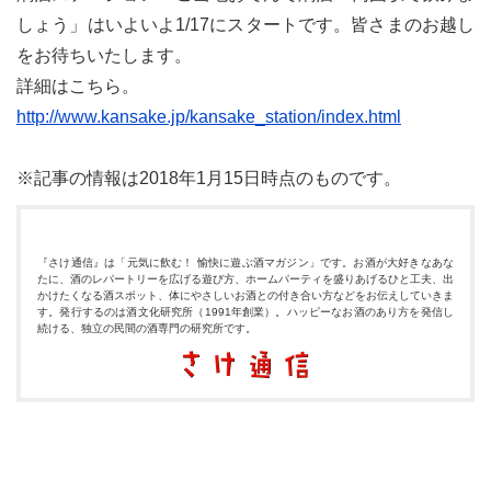
しょう」はいよいよ1/17にスタートです。皆さまのお越し
をお待ちいたします。
詳細はこちら。
http://www.kansake.jp/kansake_station/index.html
※記事の情報は2018年1月15日時点のものです。
『さけ通信』は「元気に飲む！ 愉快に遊ぶ酒マガジン」です。お酒が大好きなあな
たに、酒のレパートリーを広げる遊び方、ホームパーティを盛りあげるひと工夫、出
かけたくなる酒スポット、体にやさしいお酒との付き合い方などをお伝えしていきま
す。発行するのは酒文化研究所（1991年創業）。ハッピーなお酒のあり方を発信し
続ける、独立の民間の酒専門の研究所です。