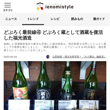
カテゴリ
イエノミスタイル 家飲みを楽
索する
ニュース
トレンド
レシピ
読みもの
酒ガイド
どぶろく最前線④ どぶろく蔵として酒蔵を復活
した福光酒造
返納した清酒製造免許の復活を目指した福光酒造は、特区制度を活用したどぶろく蔵
としての再興を果たしました。「濁酒を國酒に！」とアピールする4代目蔵元・福光寛
泰さんにインタビューを行いました。
山田聡昭（酒文化研究所＊『さけ通信』編集長）
2023.05.04