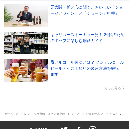
元大関・栃ノ心に聞く、おいしい「ジョ
ージアワイン」と「ジョージア料理」
キャリカーズトーキョー発！ 20代のため
のポップに楽しむ燗酒ガイド
脱アルコール製法とは？ ノンアルコール
ビールテイスト飲料の製造方法を解説し
ます
もっと見る
ホーム
トレンド[さけ通信（酒文化研究所）]
どぶろく最前線④ どぶろく蔵として酒蔵を復活した福光酒造