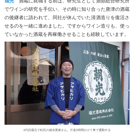
福光
酒蔵に就職する前は、研究生として酒類総合研究所
でワインの研究を手伝い、その時に知り合った唐津の酒蔵
の後継者に請われて、同社が休んでいた清酒造りを復活さ
せるのを一緒に進めました。ですからワイン造りも、使っ
ていなかった酒蔵を再稼働させることも経験しています。
4代目蔵元で杜氏の福光寛泰さん。片道2時間かけて車で通勤する