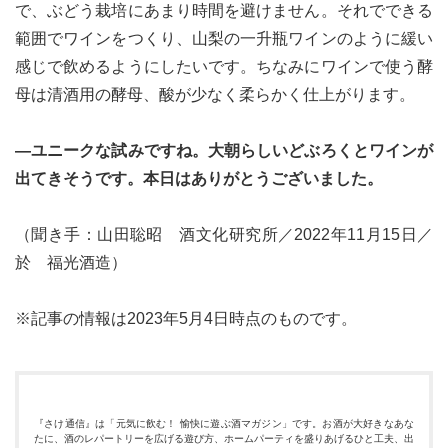
で、ぶどう栽培にあまり時間を避けません。それでできる
範囲でワインをつくり、山梨の一升瓶ワインのように緩い
感じで飲めるようにしたいです。ちなみにワインで使う酵
母は清酒用の酵母、酸が少なく柔らかく仕上がります。
―ユニークな試みですね。大朝らしいどぶろくとワインが
出てきそうです。本日はありがとうございました。
（聞き手：山田聡昭 酒文化研究所／2022年11月15日／
於 福光酒造）
※記事の情報は2023年5月4日時点のものです。
『さけ通信』は「元気に飲む！ 愉快に遊ぶ酒マガジン」です。お酒が大好きなあな
たに、酒のレパートリーを広げる遊び方、ホームパーティを盛りあげるひと工夫、出