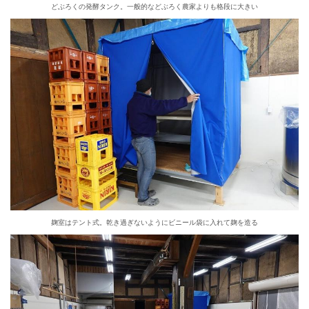
どぶろくの発酵タンク。一般的などぶろく農家よりも格段に大きい
麹室はテント式。乾き過ぎないようにビニール袋に入れて麹を造る