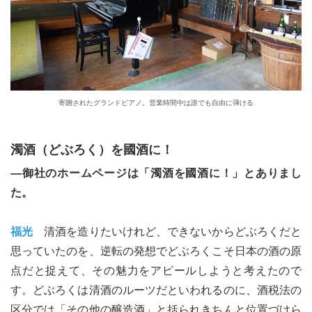
寄贈されたグランドピアノ。営業時間中は誰でも自由に弾ける
濁酒（どぶろく）を國酒に！
―御社のホームページは「濁酒を國酒に！」とありまし
た。
福光
清酒を造りたいけれど、できないからどぶろくだと
思っていたのを、逆転の発想でどぶろくこそ日本の酒の原
点だと捉えて、その魅力をアピールしようと考えたので
す。どぶろくは清酒のルーツだといわれるのに、酒税法の
区分では「その他の醸造酒」と括られきちんと位置づけら