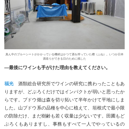
真ん中のブルーシートがかかっている機材はかつて酒を搾っていた槽（ふね）。いつか日本
酒造りができる日のために残した
―最後にワインも手がけた理由を教えてください。
福光
酒類総合研究所でワインの研究に携わったこともあ
りますが、どぶろくだけではインパクトが弱いと思ったか
らです。ブドウ畑は森を切り拓いて半年かけて平地にしま
した。山ブドウ系の品種を中心に植えて、垣根式で最小限
の防除だけ、まだ樹齢も若く収量は少ないです。田圃もど
ぶろくもありますし、事務もすべて一人でやっているの