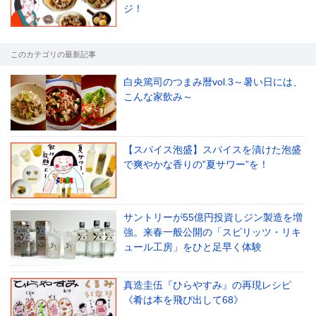
ジ！
このカテゴリの最新記事
白央篤司のつまみ暦vol.3～暑い日には、
こんな家飲み～
【スパイス泡盛】スパイスを漬けた泡盛
で爽やかな香りの‟夏サワー”を！
サントリーが55億円投資しジン製造を増
強。来春一般公開の「スピリッツ・リキ
ュール工房」をひと足早く体験
真造圭伍『ひらやすみ』の再現レシピ
《肴は本を飛び出して68》