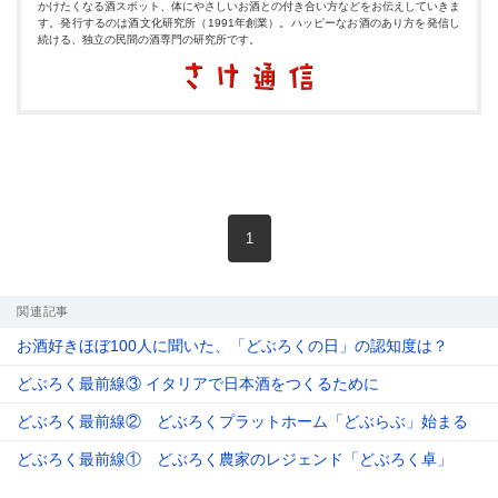
かけたくなる酒スポット、体にやさしいお酒との付き合い方などをお伝えしていきま
す。発行するのは酒文化研究所（1991年創業）。ハッピーなお酒のあり方を発信し
続ける、独立の民間の酒専門の研究所です。
現在のページ
1
関連記事
お酒好きほぼ100人に聞いた、「どぶろくの日」の認知度は？
どぶろく最前線③ イタリアで日本酒をつくるために
どぶろく最前線② どぶろくプラットホーム「どぶらぶ」始まる
どぶろく最前線① どぶろく農家のレジェンド「どぶろく卓」