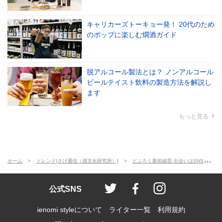
キャリカーズトーキョー発！ 20代のため
のポップに楽しむ燗酒ガイド
脱アルコール製法とは？ ノンアルコール
ビールテイスト飲料の製造方法を解説し
ます
もっと見る
ホーム
トレンド[さけ通信（酒文化研究所）]
どぶろく最前線⑥ 出会いはSNS。シンガポールのバーが挑むどぶろく普及活動
ienomi style
ienomi
ienomi styl
公式SNS
ienomi styleについて
ライター一覧
利用規約