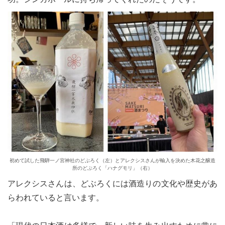
le[イエノミスタイル] 公式twitterペ
mi style[イエノミスタイル] 公式in
yle[イエノミスタイル] 公式facebookペ
初めて試した飛騨一ノ宮神社のどぶろく（左）とアレクシスさんが輸入を決めた木花之醸造
所のどぶろく「ハナグモリ」（右）
アレクシスさんは、どぶろくには酒造りの文化や歴史があ
らわれていると言います。