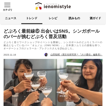
カテゴリ
イエノミスタイル 家飲みを楽
索する
ニュース
トレンド
レシピ
読みもの
酒ガイド
どぶろく最前線⑥ 出会いはSNS。シンガポール
のバーが挑むどぶろく普及活動
どぶろく造りワークショップやイベントを開催し、シンガポールのどぶろくラバーの
拠点となっているバー「オムノム（OMU NOM）」。日本酒ソムリエの資格を持つ、
オーナーシェフのジェラール・アレクシスさんを訪ねました。
山田聡昭（酒文化研究所＊『さけ通信』編集長）
2023.11.16