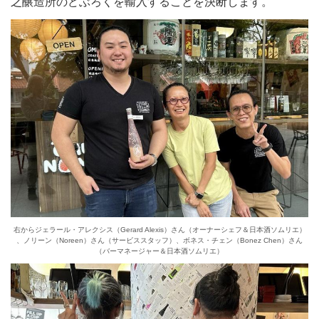
之醸造所のどぶろくを輸入することを決断します。
右からジェラール・アレクシス（Gerard Alexis）さん（オーナーシェフ＆日本酒ソムリエ）
、ノリーン（Noreen）さん（サービススタッフ）、ボネス・チェン（Bonez Chen）さん
（バーマネージャー＆日本酒ソムリエ）