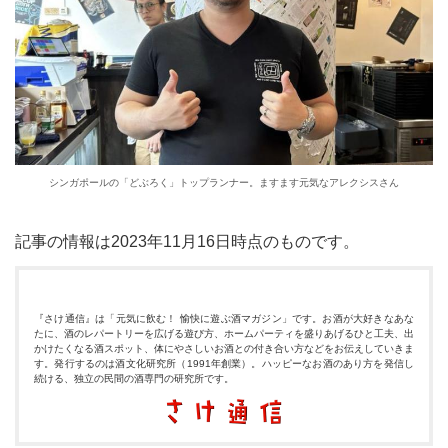
シンガポールの「どぶろく」トップランナー。ますます元気なアレクシスさん
記事の情報は2023年11月16日時点のものです。
『さけ通信』は「元気に飲む！ 愉快に遊ぶ酒マガジン」です。お酒が大好きなあな
たに、酒のレパートリーを広げる遊び方、ホームパーティを盛りあげるひと工夫、出
かけたくなる酒スポット、体にやさしいお酒との付き合い方などをお伝えしていきま
す。発行するのは酒文化研究所（1991年創業）。ハッピーなお酒のあり方を発信し
続ける、独立の民間の酒専門の研究所です。