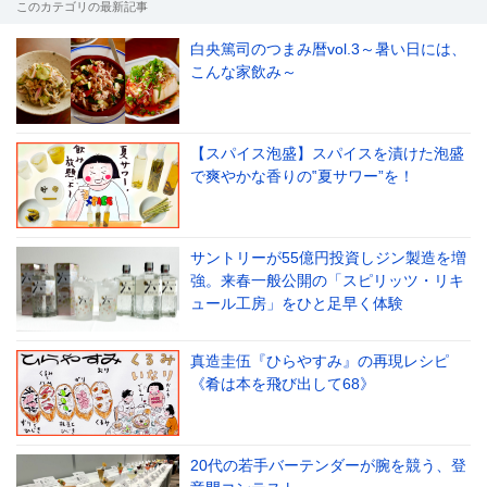
このカテゴリの最新記事
白央篤司のつまみ暦vol.3～暑い日には、
こんな家飲み～
【スパイス泡盛】スパイスを漬けた泡盛
で爽やかな香りの‟夏サワー”を！
サントリーが55億円投資しジン製造を増
強。来春一般公開の「スピリッツ・リキ
ュール工房」をひと足早く体験
真造圭伍『ひらやすみ』の再現レシピ
《肴は本を飛び出して68》
20代の若手バーテンダーが腕を競う、登