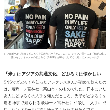
シンガポールで初めてどぶろくを広めたバー「オムノム」のTシャツ。背中には「わが人生に
憂いなし。オムノムのどぶろく（SAKE）が幸せにしてくれる」のメッセージが
「米」はアジアの共通文化、どぶろくは懐かしい
SNSでどぶろくを知ったアレクシスさんが初めて飲んだの
は、飛騨一ノ宮神社（高山市）のものでした。日本にいた
友人にどぶろくの入手を頼んだところ、氏子がどぶろくを
造る神事で知られる飛騨一ノ宮神社に相談し、入手に成
功。シンガポールに持ち帰ってくれたのだそうです。