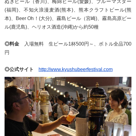
ぬきビール（香川)、梅綿ビール(愛媛)、ブルーマスター
(福岡)、不知火浪漫麦酒(熊本)、熊本クラフトビール(熊
本)、Beer Oh！(大分)、霧島ビール（宮崎)、霧島高原ビー
ル(鹿児島)、ヘリオス酒造(沖縄)から約50種
◎料金
入場無料 生ビール1杯500円～、ボトル全品700
円
◎公式サイト
http://www.kyushubeerfestival.com