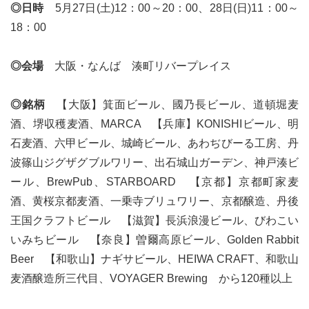
◎日時
5月27日(土)12：00～20：00、28日(日)11：00～
18：00
◎会場
大阪・なんば 湊町リバープレイス
◎銘柄
【大阪】箕面ビール、國乃長ビール、道頓堀麦
酒、堺収穫麦酒、MARCA 【兵庫】KONISHIビール、明
石麦酒、六甲ビール、城崎ビール、あわぢびーる工房、丹
波篠山ジグザグブルワリー、出石城山ガーデン、神戸湊ビ
ール、BrewPub、STARBOARD 【京都】京都町家麦
酒、黄桜京都麦酒、一乗寺ブリュワリー、京都醸造、丹後
王国クラフトビール 【滋賀】長浜浪漫ビール、びわこい
いみちビール 【奈良】曽爾高原ビール、Golden Rabbit
Beer 【和歌山】ナギサビール、HEIWA CRAFT、和歌山
麦酒醸造所三代目、VOYAGER Brewing から120種以上