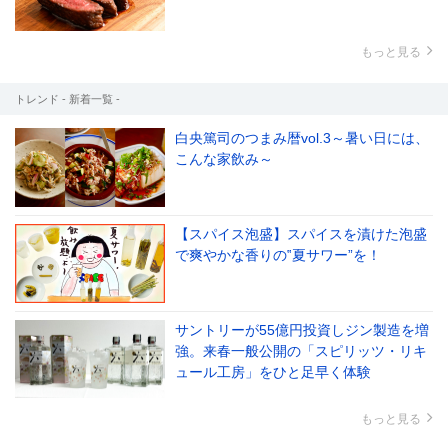
もっと見る
トレンド - 新着一覧 -
白央篤司のつまみ暦vol.3～暑い日には、
こんな家飲み～
【スパイス泡盛】スパイスを漬けた泡盛
で爽やかな香りの‟夏サワー”を！
サントリーが55億円投資しジン製造を増
強。来春一般公開の「スピリッツ・リキ
ュール工房」をひと足早く体験
もっと見る