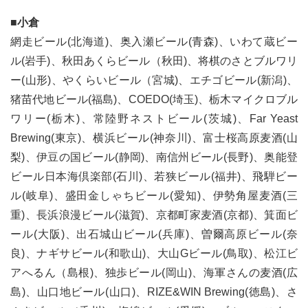
■小倉
網走ビール(北海道)、奥入瀬ビール(青森)、いわて蔵ビー
ル(岩手)、秋田あくらビール（秋田)、将棋のさとブルワリ
ー(山形)、やくらいビール（宮城)、エチゴビール(新潟)、
猪苗代地ビール(福島)、COEDO(埼玉)、栃木マイクロブル
ワリー(栃木)、常陸野ネストビール(茨城)、Far Yeast
Brewing(東京)、横浜ビール(神奈川)、富士桜高原麦酒(山
梨)、伊豆の国ビール(静岡)、南信州ビール(長野)、奥能登
ビール日本海倶楽部(石川)、若狭ビール(福井)、飛騨ビー
ル(岐阜)、盛田金しゃちビール(愛知)、伊勢角屋麦酒(三
重)、長浜浪漫ビール(滋賀)、京都町家麦酒(京都)、箕面ビ
ール(大阪)、出石城山ビール(兵庫)、曽爾高原ビール(奈
良)、ナギサビール(和歌山)、大山Gビール(鳥取)、松江ビ
アへるん（島根)、独歩ビール(岡山)、海軍さんの麦酒(広
島)、山口地ビール(山口)、RIZE&WIN Brewing(徳島)、さ