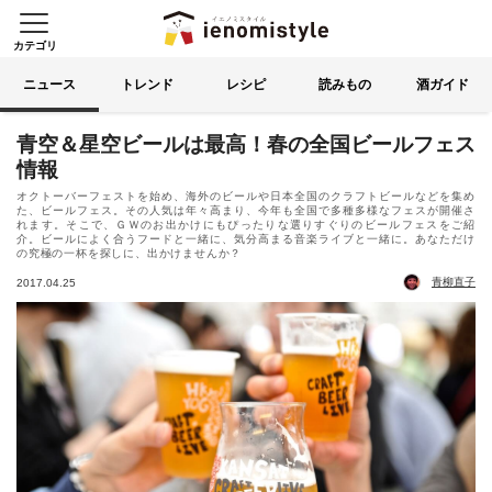
カテゴリ
イエノミスタイル 家飲みを楽
索する
ニュース
トレンド
レシピ
読みもの
酒ガイド
青空＆星空ビールは最高！春の全国ビールフェス
情報
オクトーバーフェストを始め、海外のビールや日本全国のクラフトビールなどを集め
た、ビールフェス。その人気は年々高まり、今年も全国で多種多様なフェスが開催さ
れます。そこで、ＧＷのお出かけにもぴったりな選りすぐりのビールフェスをご紹
介。ビールによく合うフードと一緒に、気分高まる音楽ライブと一緒に。あなただけ
の究極の一杯を探しに、出かけませんか？
青柳直子
2017.04.25