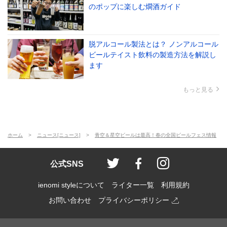
のポップに楽しむ燗酒ガイド
脱アルコール製法とは？ ノンアルコール
ビールテイスト飲料の製造方法を解説し
ます
もっと見る
ホーム
ニュース[ニュース]
青空＆星空ビールは最高！春の全国ビールフェス情報
ienomi style
ienomi
ienomi styl
公式SNS
ienomi styleについて
ライター一覧
利用規約
お問い合わせ
プライバシーポリシー