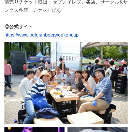
前売りチケット取扱：セブンイレブン各店、サークルKサ
ンクス各店、チケットぴあ
◎公式サイト
le[イエノミスタイル] 公式twitterペ
mi style[イエノミスタイル] 公式in
yle[イエノミスタイル] 公式facebookペ
https://www.belgianbeerweekend.jp