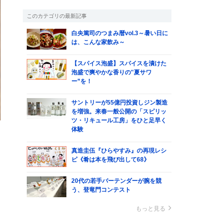
このカテゴリの最新記事
白央篤司のつまみ暦vol.3～暑い日に
は、こんな家飲み～
【スパイス泡盛】スパイスを漬けた
泡盛で爽やかな香りの‟夏サワ
ー”を！
サントリーが55億円投資しジン製造
を増強。来春一般公開の「スピリッ
ツ・リキュール工房」をひと足早く
体験
真造圭伍『ひらやすみ』の再現レシ
ピ《肴は本を飛び出して68》
20代の若手バーテンダーが腕を競
皆
う、登竜門コンテスト
た
もっと見る