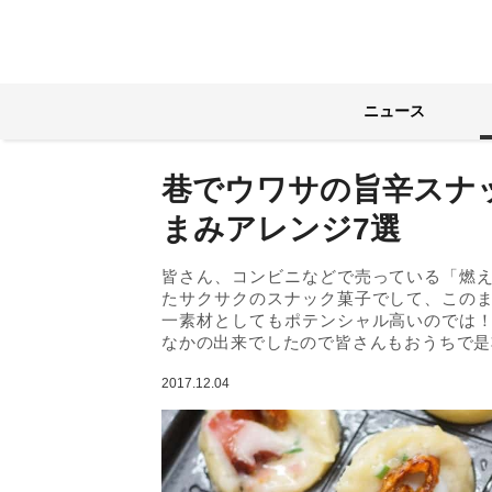
ニュース
巷でウワサの旨辛スナ
まみアレンジ7選
皆さん、コンビニなどで売っている「燃
たサクサクのスナック菓子でして、この
一素材としてもポテンシャル高いのでは
なかの出来でしたので皆さんもおうちで是
2017.12.04