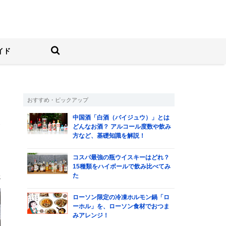
しむ人の情報サイト
検索する
イド
おすすめ・ピックアップ
中国酒「白酒（バイジュウ）」とは
げ
どんなお酒？ アルコール度数や飲み
方など、基礎知識を解説！
の
か
コスパ最強の瓶ウイスキーはどれ？
15種類をハイボールで飲み比べてみ
た
会
ローソン限定の冷凍ホルモン鍋「ロ
ーホル」を、ローソン食材でおつま
みアレンジ！