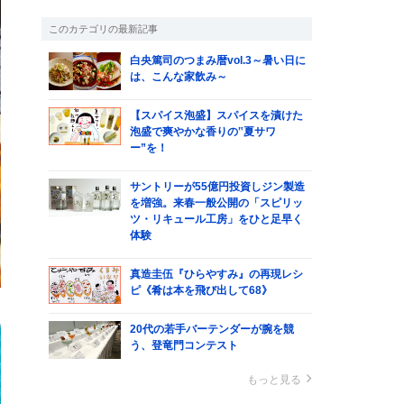
このカテゴリの最新記事
白央篤司のつまみ暦vol.3～暑い日に
は、こんな家飲み～
【スパイス泡盛】スパイスを漬けた
泡盛で爽やかな香りの‟夏サワ
ー”を！
サントリーが55億円投資しジン製造
を増強。来春一般公開の「スピリッ
ツ・リキュール工房」をひと足早く
体験
真造圭伍『ひらやすみ』の再現レシ
ピ《肴は本を飛び出して68》
20代の若手バーテンダーが腕を競
う、登竜門コンテスト
もっと見る